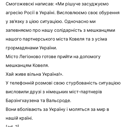
Смогожевскі написав: «Ми рішуче засуджуємо
агресію Росії в Україні. Висловлюємо своє обурення
у зв’язку з цією ситуацією. Одночасно ми
запевняємо про нашу солідарність з мешканцями
нашого партнерського міста Ковеля та з усіма
грормадянами України.
Місто Легіоново готове прийти на допомогу
мешканцям Ковеля.
Хай живе вільна Україна!».
У телефонній розмові свою стурбованість ситуацією
висловили друзі з німецьких міст-партнерів
Барзінгхаузена та Вальсроде.
Вони вболівають за Україну і моляться за мир в
нашій країні.
[ad_2]