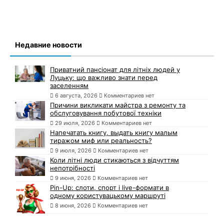
Недавние новости
Приватний пансіонат для літніх людей у
Луцьку: що важливо знати перед
заселенням
6 августа, 2026
Комментариев нет
Причини викликати майстра з ремонту та
обслуговування побутової техніки
29 июля, 2026
Комментариев нет
Напечатать книгу, выдать книгу малым
тиражом миф или реальность?
9 июля, 2026
Комментариев нет
Коли літні люди стикаються з відчуттям
непотрібності
9 июня, 2026
Комментариев нет
Pin-Up: слоти, спорт і live-формати в
одному користувацькому маршруті
8 июня, 2026
Комментариев нет