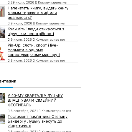
29 июля, 2026
Комментариев нет
Напечатать книгу, выдать книгу
малым тиражом миф или
реальность?
9 июля, 2026
Комментариев нет
Коли літні люди стикаються з
відчуттям непотрібності
9 июня, 2026
Комментариев нет
Pin-Up: слоти, спорт і live-
формати в одному
користувацькому маршруті
8 июня, 2026
Комментариев нет
ентарии
У 40-МУ КВАРТАЛІ У ЛУЦЬКУ
ВЛАШТУВАЛИ СІМЕЙНИЙ
ФЕСТИВАЛЬ
6 сентября, 2021
Комментариев нет
Постамент пам'ятника Степану
Бандері у Луцьку знесуть до
кінця тижня
6 сентября, 2021
Комментариев нет