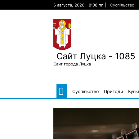
Skip
6 августа, 2026 - 8:08 пп
Суспільство
to
content
Сайт Луцка - 1085
Сайт города Луцка
Суспільство
Пригоди
Куль