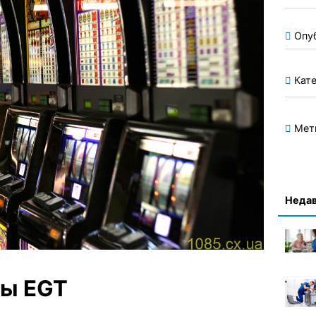
Опу
Кате
Мет
Недав
ты EGT