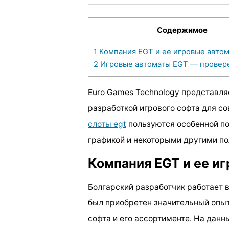
Содержимое
1
Компания EGT и ее игровые авто
2
Игровые автоматы EGT — провер
Euro Games Technology представля
разработкой игрового софта для с
слоты egt
пользуются особенной по
графикой и некоторыми другими п
Компания EGT и ее и
Болгарский разработчик работает в
был приобретен значительный опыт
софта и его ассортименте. На дан