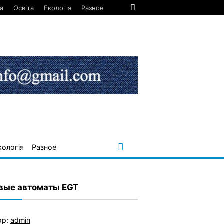
а
Освіта
Екологія
Разное
кологія
Разное
вые автоматы EGT
ор:
admin