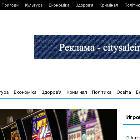
Пригоди
Культура
Економіка
Здоров’я
Кримінал
Політик
тура
Економіка
Здоров’я
Кримінал
Політика
Освіта
Е
Игро
Авт