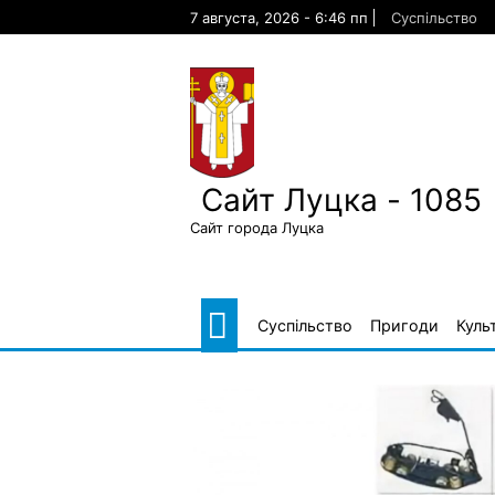
Skip
7 августа, 2026 - 6:46 пп
Суспільство
to
content
Сайт Луцка - 1085
Сайт города Луцка
Суспільство
Пригоди
Куль