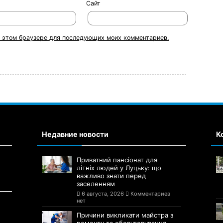
Сайт
 в этом браузере для последующих моих комментариев.
Недавние новости
К
Приватний пансіонат для
літніх людей у Луцьку: що
важливо знати перед
заселенням
6 августа, 2026
Комментариев
нет
Причини викликати майстра з