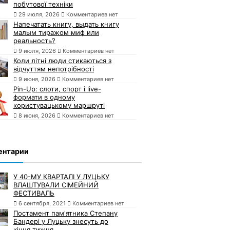
побутової техніки
29 июля, 2026
Комментариев нет
Напечатать книгу, выдать книгу
малым тиражом миф или
реальность?
9 июля, 2026
Комментариев нет
Коли літні люди стикаються з
відчуттям непотрібності
9 июня, 2026
Комментариев нет
Pin-Up: слоти, спорт і live-
формати в одному
користувацькому маршруті
8 июня, 2026
Комментариев нет
ентарии
У 40-МУ КВАРТАЛІ У ЛУЦЬКУ
ВЛАШТУВАЛИ СІМЕЙНИЙ
ФЕСТИВАЛЬ
6 сентября, 2021
Комментариев нет
Постамент пам'ятника Степану
Бандері у Луцьку знесуть до
кінця тижня