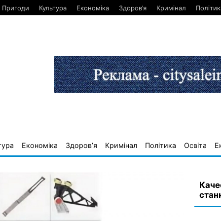
Пригоди
Культура
Економіка
Здоров’я
Кримінал
Політик
тура
Економіка
Здоров’я
Кримінал
Політика
Освіта
Е
Каче
стан