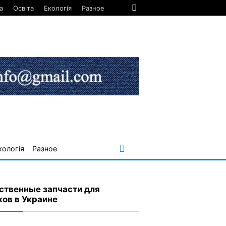
а
Освіта
Екологія
Разное
кологія
Разное
ственные запчасти для
ков в Украине