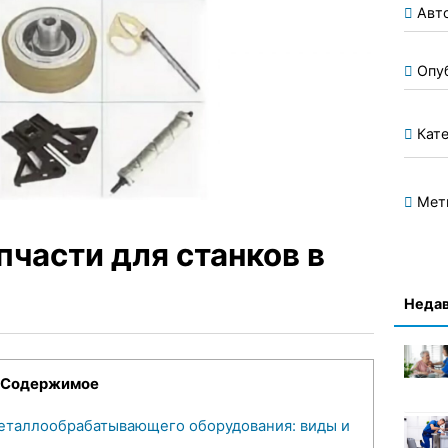
Авт
Опу
Кате
Мет
части для станков в
Недав
Содержимое
еталлообрабатывающего оборудования: виды и