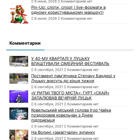
9 июня, 2026
Комментариев нет
Pin-Up: слоти, спорт і live-формати в
одному користувацькому маршруті
8 июня, 2026
Комментариев нет
Комментарии
У 40-МУ КВАРТАЛІ У ЛУЦЬКУ
ВЛАШТУВАЛИ СІМЕЙНИЙ ФЕСТИВАЛЬ
6 сентября, 2021
Комментариев нет
Постамент пам'ятника Степану Бандері у
Луцьку знесуть до кінця тижня
6 сентября, 2021
Комментариев нет
«У РИТМІ ТВОГО МІСТА»: ГУРТ «СКАЙ»
ЗАПАЛЮВАВ ВЕЧІРНІЙ ЛУЦЬК
6 сентября, 2021
Комментариев нет
Ковельський міський голова Ігор Чайка
поздоровив ковельчан з Днем
підприємця
6 сентября, 2021
Комментариев нет
На Волині «заквітчали» зупинку
6 сентября, 2021
Комментариев нет