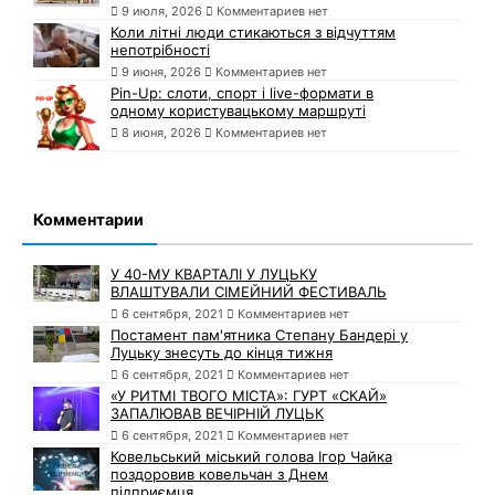
9 июля, 2026
Комментариев нет
Коли літні люди стикаються з відчуттям
непотрібності
9 июня, 2026
Комментариев нет
Pin-Up: слоти, спорт і live-формати в
одному користувацькому маршруті
8 июня, 2026
Комментариев нет
Комментарии
У 40-МУ КВАРТАЛІ У ЛУЦЬКУ
ВЛАШТУВАЛИ СІМЕЙНИЙ ФЕСТИВАЛЬ
6 сентября, 2021
Комментариев нет
Постамент пам'ятника Степану Бандері у
Луцьку знесуть до кінця тижня
6 сентября, 2021
Комментариев нет
«У РИТМІ ТВОГО МІСТА»: ГУРТ «СКАЙ»
ЗАПАЛЮВАВ ВЕЧІРНІЙ ЛУЦЬК
6 сентября, 2021
Комментариев нет
Ковельський міський голова Ігор Чайка
поздоровив ковельчан з Днем
підприємця