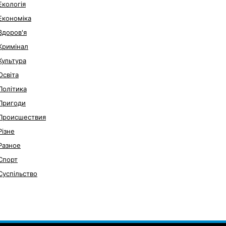
Екологія
Економіка
Здоров'я
Кримінал
Культура
Освіта
Політика
Пригоди
Происшествия
Різне
Разное
Спорт
Суспільство