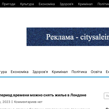
Пригоди
Культура
Економіка
Здоров’я
Кримінал
Політи
тура
Економіка
Здоров’я
Кримінал
Політика
Освіта
Е
Най
 период времени можно снять жилье в Лондоне
, 2023
Комментариев нет