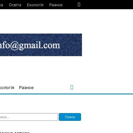
ка
Освіта
Екологія
Разное
кологія
Разное
ти: