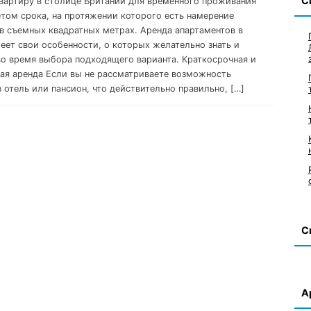
С
вартиру в столице Британии для временного проживания
етом срока, на протяжении которого есть намерение
 в съемных квадратных метрах. Аренда апартаментов в
еет свои особенности, о которых желательно знать и
во время выбора подходящего варианта. Краткосрочная и
ая аренда Если вы не рассматриваете возможность
 отель или пансион, что действительно правильно, […]
С
А