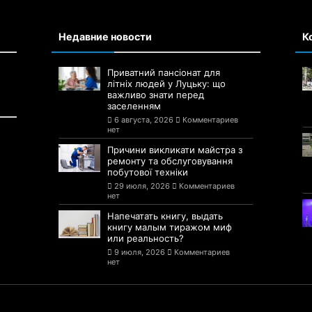
Недавние новости
К
Приватний пансіонат для
літніх людей у Луцьку: що
важливо знати перед
заселенням
6 августа, 2026
Комментариев
нет
Причини викликати майстра з
ремонту та обслуговування
побутової техніки
29 июля, 2026
Комментариев
нет
Напечатать книгу, выдать
книгу малым тиражом миф
или реальность?
9 июля, 2026
Комментариев
нет