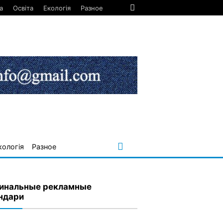
а
Освіта
Екологія
Разное
кологія
Разное
инальные рекламные
ндари