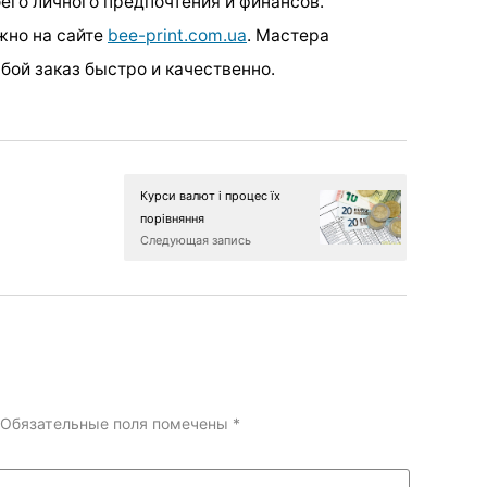
оего личного предпочтения и финансов.
жно на сайте
bee-print.com.ua
. Мастера
бой заказ быстро и качественно.
Курси валют і процес їх
порівняння
Следующая запись
Обязательные поля помечены
*