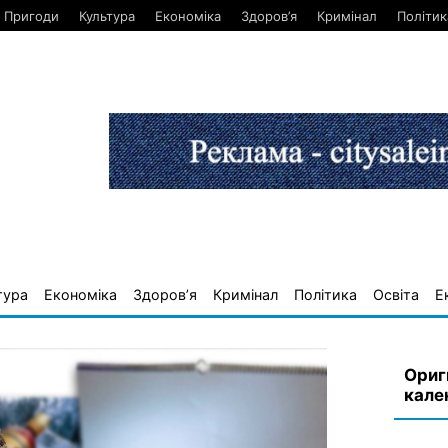
Пригоди
Культура
Економіка
Здоров’я
Кримінал
Політик
тура
Економіка
Здоров’я
Кримінал
Політика
Освіта
Е
Ориг
кале