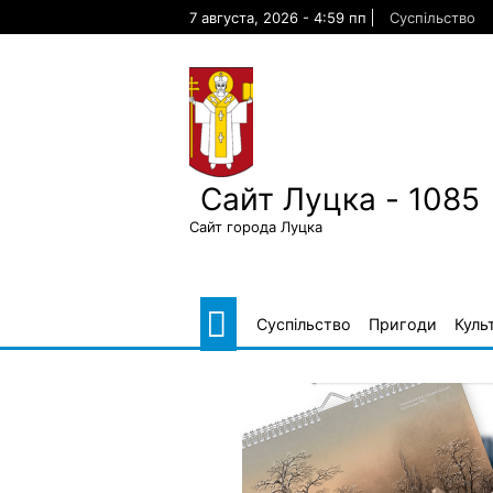
Skip
7 августа, 2026 - 4:59 пп
Суспільство
to
content
Сайт Луцка - 1085
Сайт города Луцка
Суспільство
Пригоди
Куль