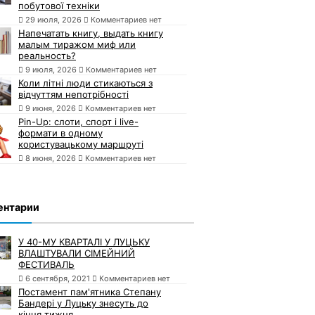
побутової техніки
29 июля, 2026
Комментариев нет
Напечатать книгу, выдать книгу
малым тиражом миф или
реальность?
9 июля, 2026
Комментариев нет
Коли літні люди стикаються з
відчуттям непотрібності
9 июня, 2026
Комментариев нет
Pin-Up: слоти, спорт і live-
формати в одному
користувацькому маршруті
8 июня, 2026
Комментариев нет
ентарии
У 40-МУ КВАРТАЛІ У ЛУЦЬКУ
ВЛАШТУВАЛИ СІМЕЙНИЙ
ФЕСТИВАЛЬ
6 сентября, 2021
Комментариев нет
Постамент пам'ятника Степану
Бандері у Луцьку знесуть до
кінця тижня