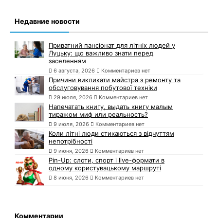
Недавние новости
Приватний пансіонат для літніх людей у
Луцьку: що важливо знати перед
заселенням
6 августа, 2026
Комментариев нет
Причини викликати майстра з ремонту та
обслуговування побутової техніки
29 июля, 2026
Комментариев нет
Напечатать книгу, выдать книгу малым
тиражом миф или реальность?
9 июля, 2026
Комментариев нет
Коли літні люди стикаються з відчуттям
непотрібності
9 июня, 2026
Комментариев нет
Pin-Up: слоти, спорт і live-формати в
одному користувацькому маршруті
8 июня, 2026
Комментариев нет
Комментарии