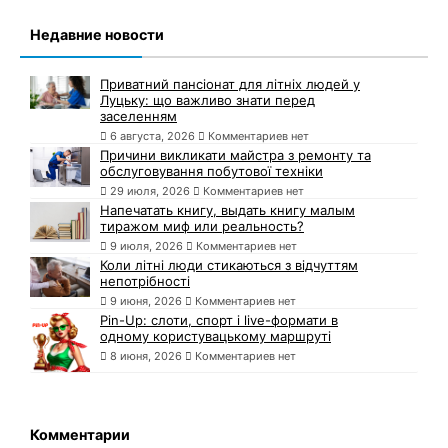
Недавние новости
Приватний пансіонат для літніх людей у
Луцьку: що важливо знати перед
заселенням
6 августа, 2026
Комментариев нет
Причини викликати майстра з ремонту та
обслуговування побутової техніки
29 июля, 2026
Комментариев нет
Напечатать книгу, выдать книгу малым
тиражом миф или реальность?
9 июля, 2026
Комментариев нет
Коли літні люди стикаються з відчуттям
непотрібності
9 июня, 2026
Комментариев нет
Pin-Up: слоти, спорт і live-формати в
одному користувацькому маршруті
8 июня, 2026
Комментариев нет
Комментарии