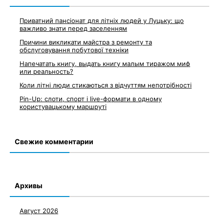
Приватний пансіонат для літніх людей у Луцьку: що
важливо знати перед заселенням
Причини викликати майстра з ремонту та
обслуговування побутової техніки
Напечатать книгу, выдать книгу малым тиражом миф
или реальность?
Коли літні люди стикаються з відчуттям непотрібності
Pin-Up: слоти, спорт і live-формати в одному
користувацькому маршруті
Свежие комментарии
Архивы
Август 2026