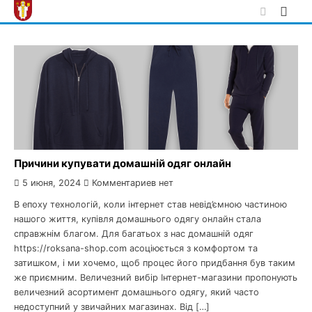
Skip
to
content
Причини купувати домашній одяг онлайн
5 июня, 2024
Комментариев нет
В епоху технологій, коли інтернет став невід’ємною частиною
нашого життя, купівля домашнього одягу онлайн стала
справжнім благом. Для багатьох з нас домашній одяг
https://roksana-shop.com асоціюється з комфортом та
затишком, і ми хочемо, щоб процес його придбання був таким
же приємним. Величезний вибір Інтернет-магазини пропонують
величезний асортимент домашнього одягу, який часто
недоступний у звичайних магазинах. Від […]