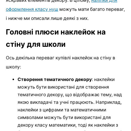
яскравих елементів декору. В цілому,
наліпки для
оформлення класу нуш
можуть мати багато переваг,
і нижче ми описали лише деякі з них.
Головні плюси наклейок на
стіну для школи
Ось декілька переваг купівлі наклейок на стіну в
школу:
Створення тематичного декору
: наклейки
можуть бути використані для створення
тематичного декору, що відображає тему, над
якою викладачі та учні працюють. Наприклад,
наклейки з цифрами та математичними
символами можуть бути використані для
декору класу математики, тоді як наклейки з