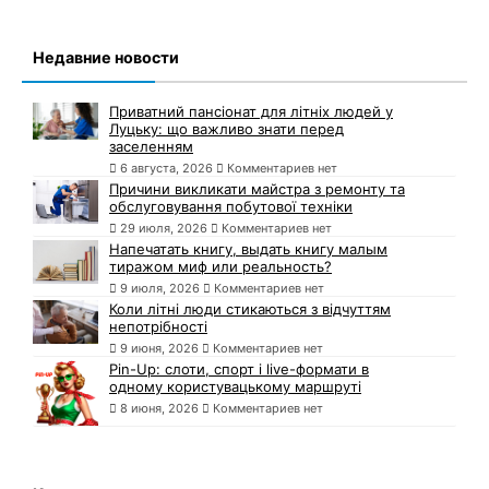
Недавние новости
Приватний пансіонат для літніх людей у
Луцьку: що важливо знати перед
заселенням
6 августа, 2026
Комментариев нет
Причини викликати майстра з ремонту та
обслуговування побутової техніки
29 июля, 2026
Комментариев нет
Напечатать книгу, выдать книгу малым
тиражом миф или реальность?
9 июля, 2026
Комментариев нет
Коли літні люди стикаються з відчуттям
непотрібності
9 июня, 2026
Комментариев нет
Pin-Up: слоти, спорт і live-формати в
одному користувацькому маршруті
8 июня, 2026
Комментариев нет