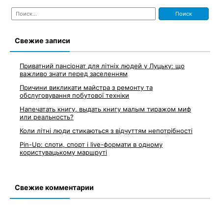
Найти:
Свежие записи
Приватний пансіонат для літніх людей у Луцьку: що
важливо знати перед заселенням
Причини викликати майстра з ремонту та
обслуговування побутової техніки
Напечатать книгу, выдать книгу малым тиражом миф
или реальность?
Коли літні люди стикаються з відчуттям непотрібності
Pin-Up: слоти, спорт і live-формати в одному
користувацькому маршруті
Свежие комментарии