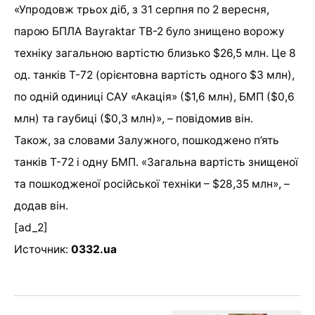
«Упродовж трьох діб, з 31 серпня по 2 вересня,
парою БПЛА Bayraktar ТВ-2 було знищено ворожу
техніку загальною вартістю близько $26,5 млн. Це 8
од. танків Т-72 (орієнтовна вартість одного $3 млн),
по одній одиниці САУ «Акація» ($1,6 млн), БМП ($0,6
млн) та гаубиці ($0,3 млн)», – повідомив він.
Також, за словами Залужного, пошкоджено п’ять
танків Т-72 і одну БМП. «Загальна вартість знищеної
та пошкодженої російської техніки – $28,35 млн», –
додав він.
[ad_2]
Источник:
0332.ua