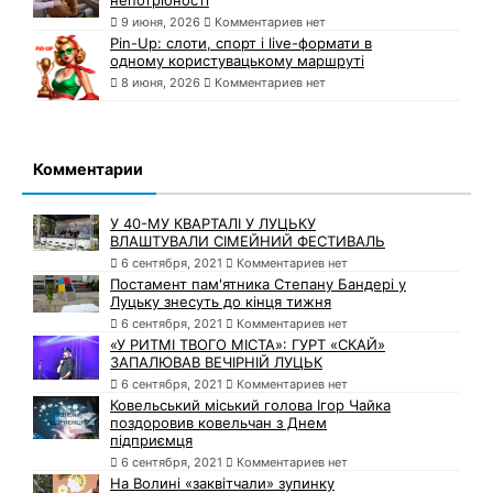
9 июня, 2026
Комментариев нет
Pin-Up: слоти, спорт і live-формати в
одному користувацькому маршруті
8 июня, 2026
Комментариев нет
Комментарии
У 40-МУ КВАРТАЛІ У ЛУЦЬКУ
ВЛАШТУВАЛИ СІМЕЙНИЙ ФЕСТИВАЛЬ
6 сентября, 2021
Комментариев нет
Постамент пам'ятника Степану Бандері у
Луцьку знесуть до кінця тижня
6 сентября, 2021
Комментариев нет
«У РИТМІ ТВОГО МІСТА»: ГУРТ «СКАЙ»
ЗАПАЛЮВАВ ВЕЧІРНІЙ ЛУЦЬК
6 сентября, 2021
Комментариев нет
Ковельський міський голова Ігор Чайка
поздоровив ковельчан з Днем
підприємця
6 сентября, 2021
Комментариев нет
На Волині «заквітчали» зупинку