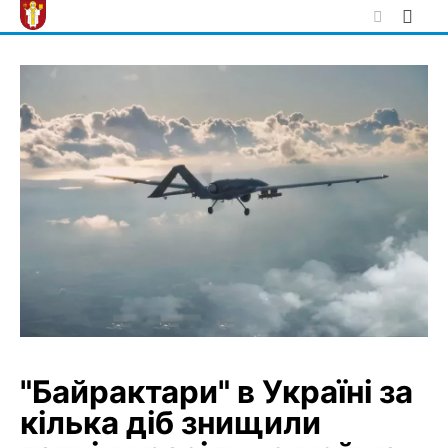
Skip
to
content
"Байрактари" в Україні за
кілька діб знищили