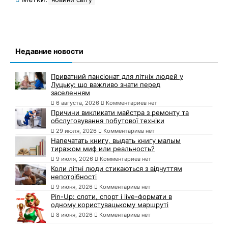
Недавние новости
Приватний пансіонат для літніх людей у
Луцьку: що важливо знати перед
заселенням
6 августа, 2026
Комментариев нет
Причини викликати майстра з ремонту та
обслуговування побутової техніки
29 июля, 2026
Комментариев нет
Напечатать книгу, выдать книгу малым
тиражом миф или реальность?
9 июля, 2026
Комментариев нет
Коли літні люди стикаються з відчуттям
непотрібності
9 июня, 2026
Комментариев нет
Pin-Up: слоти, спорт і live-формати в
одному користувацькому маршруті
8 июня, 2026
Комментариев нет