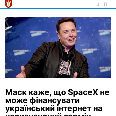
Skip
to
content
Маск каже, що SpaceX не
може фінансувати
український інтернет на