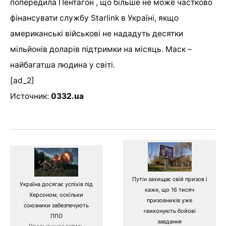
попередила Пентагон , що більше не може частково
фінансувати службу Starlink в Україні, якщо
американські військові не нададуть десятки
мільйонів доларів підтримки на місяць. Маск –
найбагатша людина у світі.
[ad_2]
Источник:
0332.ua
Путін захищає свій призов і
Україна досягає успіхів під
каже, що 16 тисяч
Херсоном, оскільки
призовників уже
союзники забезпечують
«виконують бойові
ППО
завдання