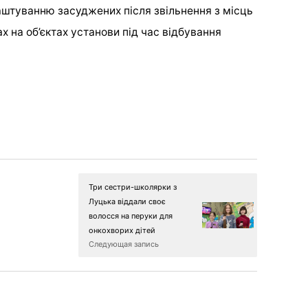
аштуванню засуджених після звільнення з місць
х на об’єктах установи під час відбування
Три сестри-школярки з
Луцька віддали своє
волосся на перуки для
онкохворих дітей
Следующая запись