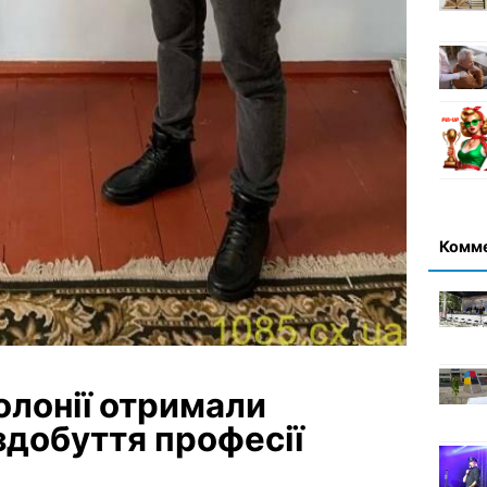
Комм
колонії отримали
здобуття професії