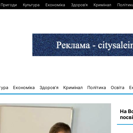
Пригоди
Культура
Економіка
Здоров’я
Кримінал
Політик
тура
Економіка
Здоров’я
Кримінал
Політика
Освіта
Е
На Во
посв