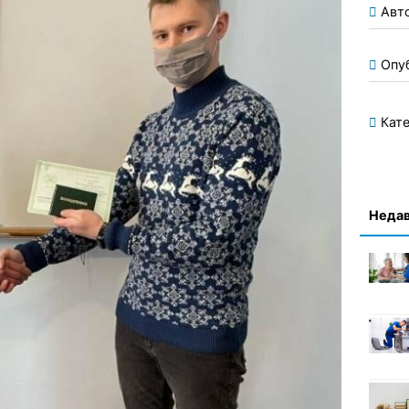
Авт
Опу
Кате
Недав