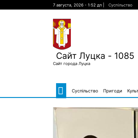
Skip
7 августа, 2026 - 1:52 дп
Суспільство
to
content
Сайт Луцка - 1085
Сайт города Луцка
Суспільство
Пригоди
Куль