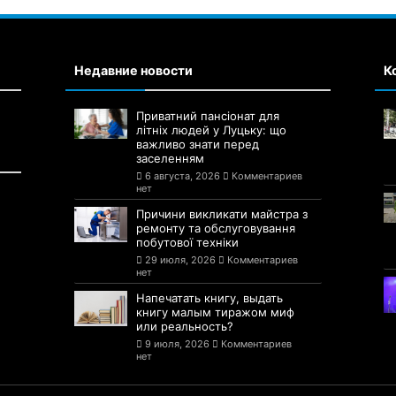
Недавние новости
К
Приватний пансіонат для
літніх людей у Луцьку: що
важливо знати перед
заселенням
6 августа, 2026
Комментариев
нет
Причини викликати майстра з
ремонту та обслуговування
побутової техніки
29 июля, 2026
Комментариев
нет
Напечатать книгу, выдать
книгу малым тиражом миф
или реальность?
9 июля, 2026
Комментариев
нет