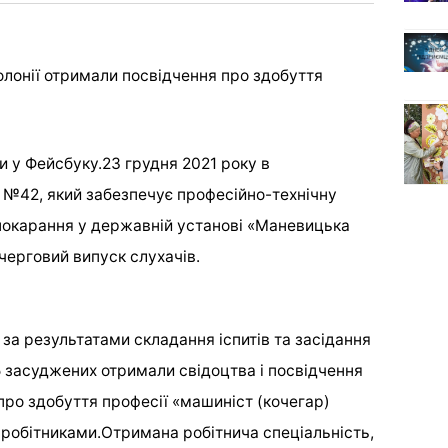
олонії отримали посвідчення про здобуття
и у Фейсбуку.23 грудня 2021 року в
№42, який забезпечує професійно-технічну
 покарання у державній установі «Маневицька
черговий випуск слухачів.
за результатами складання іспитів та засідання
15 засуджених отримали свідоцтва і посвідчення
ро здобуття професії «машиніст (кочегар)
и робітниками.Отримана робітнича спеціальність,