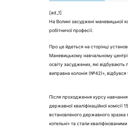
[ad_1]
На Волині засуджені маневицької к
робітничої професії.
Про це йдеться на сторінці установ
Маневицькому навчальному центрі 
освіту засуджених, які відбувають
виправна колонія (№42)», відбувся 
Після проходження курсу навчання 
державної кваліфікаційної комісії 
встановленого державного зразка п
котельні» та стали кваліфікованим