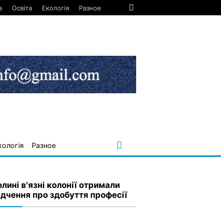
а
Освіта
Екологія
Разное
кологія
Разное
лині в'язні колонії отримали
ідчення про здобуття професії