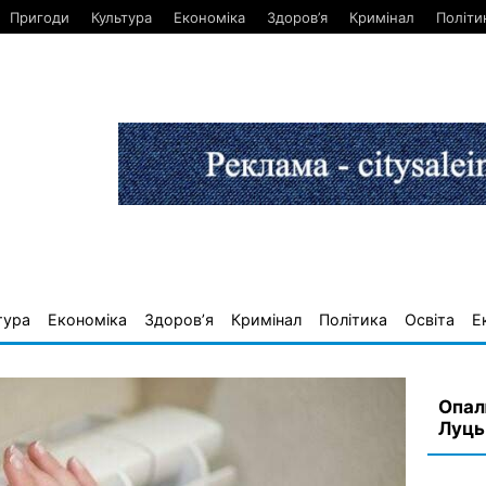
Пригоди
Культура
Економіка
Здоров’я
Кримінал
Політи
тура
Економіка
Здоров’я
Кримінал
Політика
Освіта
Е
Опал
Луць