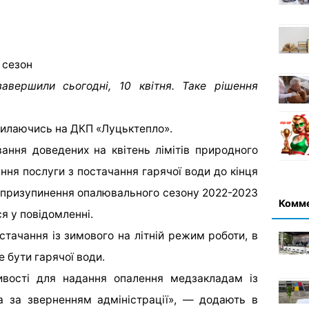
 сезон
вершили сьогодні, 10 квітня. Таке рішення
силаючись на ДКП «Луцьктепло».
ання доведених на квітень лімітів природного
ння послуги з постачання гарячої води до кінця
о призупинення опалювального сезону 2022-2023
Комм
ся у повідомленні.
тачання із зимового на літній режим роботи, в
 бути гарячої води.
вості для надання опалення медзакладам із
а за зверненням адміністрації», — додають в