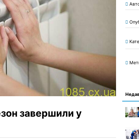
Авт
Опу
Кате
Мет
Недав
зон завершили у