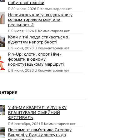
побутової техніки
29 июля, 2026
Комментариев нет
Напечатать книгу, выдать книгу
малым тиражом миф или
реальность?
9 июля, 2026
Комментариев нет
Коли літні люди стикаються з
відчуттям непотрібності
9 июня, 2026
Комментариев нет
Pin-Up: слоти, спорт і live-
формати в одному
користувацькому маршруті
8 июня, 2026
Комментариев нет
ентарии
У 40-МУ КВАРТАЛІ У ЛУЦЬКУ
ВЛАШТУВАЛИ СІМЕЙНИЙ
ФЕСТИВАЛЬ
6 сентября, 2021
Комментариев нет
Постамент пам'ятника Степану
Бандері у Луцьку знесуть до
кінця тижня