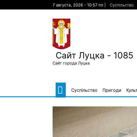
Skip
7 августа, 2026 - 10:57 пп
Суспільство
to
content
Сайт Луцка - 1085
Сайт города Луцка
Суспільство
Пригоди
Куль