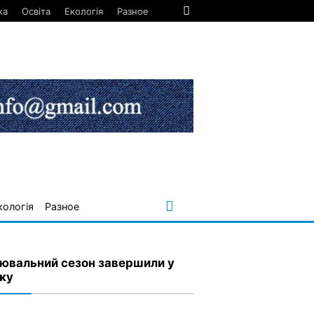
ка
Освіта
Екологія
Разное
кологія
Разное
ювальний сезон завершили у
ку