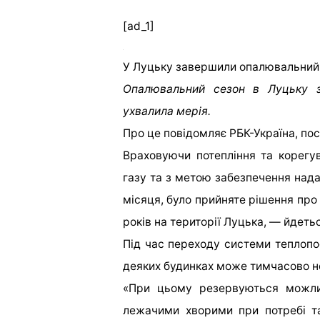
[ad_1]
У Луцьку завершили опалювальний
Опалювальний сезон в Луцьку за
ухвалила мерія.
Про це повідомляє РБК-Україна, по
Враховуючи потепління та корегув
газу та з метою забезпечення нада
місяця, було прийняте рішення пр
років на території Луцька, — йдеть
Під час переходу системи теплопос
деяких будинках може тимчасово не
«При цьому резервуються можли
лежачими хворими при потребі т