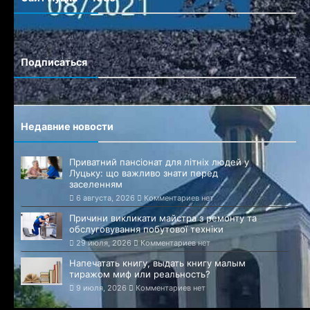
Сайт города Луцка
Подписаться
Недавние новости
Приватний пансіонат для літніх людей у
Луцьку: що важливо знати перед
заселенням
6 августа, 2026
Комментариев нет
Причини викликати майстра з ремонту та
обслуговування побутової техніки
29 июля, 2026
Комментариев нет
Напечатать книгу, выдать книгу малым
тиражом миф или реальность?
9 июля, 2026
Комментариев нет