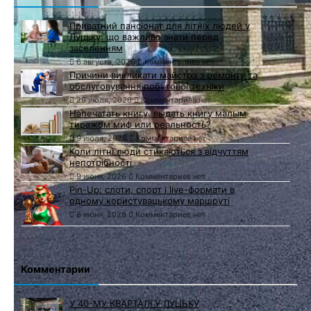
Приватний пансіонат для літніх людей у
Луцьку: що важливо знати перед
заселенням
6 августа, 2026
Комментариев нет
Причини викликати майстра з ремонту та
обслуговування побутової техніки
29 июля, 2026
Комментариев нет
Напечатать книгу, выдать книгу малым
тиражом миф или реальность?
9 июля, 2026
Комментариев нет
Коли літні люди стикаються з відчуттям
непотрібності
9 июня, 2026
Комментариев нет
Pin-Up: слоти, спорт і live-формати в
одному користувацькому маршруті
8 июня, 2026
Комментариев нет
Комментарии
У 40-МУ КВАРТАЛІ У ЛУЦЬКУ