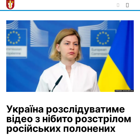
Skip
to
content
Україна розслідуватиме
відео з нібито розстрілом
російських полонених