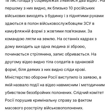
18 листопада у соцмережах з’явилися два відео . На
першому з них видно, як близько 10 російських
військових виходять з будинку і з піднятими руками
здаються в полон військовослужбовцям ЗСУ в
камуфляжній формі з жовтими пов’язками. За
командою лягли на землю. На останніх кадрах з
дому виходить ще одна людина зі зброєю,
починається стрілянина, запис обривається. На
другому відео видно тіла солдатів в однаковій
формі, біля деяких з них видно сліди крові.
Міністерство оборони Росії виступило із заявою, в
якій назвало події на відео навмисним і методичним
убивством беззбройних полонених. Слідчий комітет
Росії порушив кримінальну справу за фактом
масового розстрілу військовополонених.