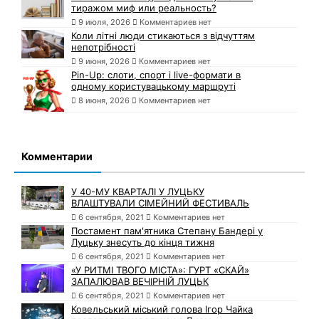
тиражом миф или реальность?
9 июля, 2026
Комментариев нет
Коли літні люди стикаються з відчуттям
непотрібності
9 июня, 2026
Комментариев нет
Pin-Up: слоти, спорт і live-формати в
одному користувацькому маршруті
8 июня, 2026
Комментариев нет
Комментарии
У 40-МУ КВАРТАЛІ У ЛУЦЬКУ
ВЛАШТУВАЛИ СІМЕЙНИЙ ФЕСТИВАЛЬ
6 сентября, 2021
Комментариев нет
Постамент пам'ятника Степану Бандері у
Луцьку знесуть до кінця тижня
6 сентября, 2021
Комментариев нет
«У РИТМІ ТВОГО МІСТА»: ГУРТ «СКАЙ»
ЗАПАЛЮВАВ ВЕЧІРНІЙ ЛУЦЬК
6 сентября, 2021
Комментариев нет
Ковельський міський голова Ігор Чайка