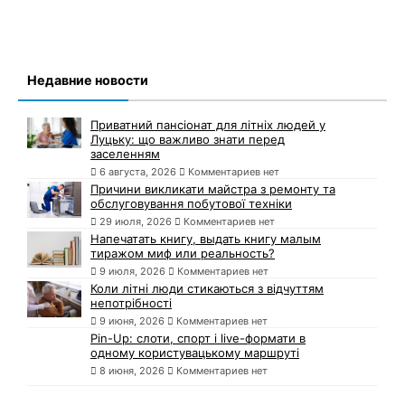
Недавние новости
Приватний пансіонат для літніх людей у
Луцьку: що важливо знати перед
заселенням
6 августа, 2026
Комментариев нет
Причини викликати майстра з ремонту та
обслуговування побутової техніки
29 июля, 2026
Комментариев нет
Напечатать книгу, выдать книгу малым
тиражом миф или реальность?
9 июля, 2026
Комментариев нет
Коли літні люди стикаються з відчуттям
непотрібності
9 июня, 2026
Комментариев нет
Pin-Up: слоти, спорт і live-формати в
одному користувацькому маршруті
8 июня, 2026
Комментариев нет