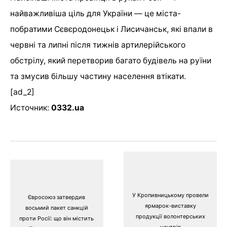
найважливіша ціль для України — це міста-
побратими Сєвєродонецьк і Лисичанськ, які впали в
червні та липні після тижнів артилерійського
обстрілу, який перетворив багато будівель на руїни
та змусив більшу частину населення втікати.
[ad_2]
Источник:
0332.ua
У Кропивницькому провели
Євросоюз затвердив
ярмарок-виставку
восьмий пакет санкцій
продукції волонтерських
проти Росії: що він містить
центрів