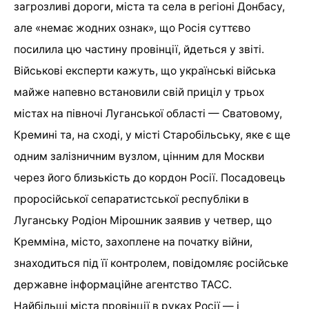
загрозливі дороги, міста та села в регіоні Донбасу,
але «немає жодних ознак», що Росія суттєво
посилила цю частину провінції, йдеться у звіті.
Військові експерти кажуть, що українські війська
майже напевно встановили свій приціл у трьох
містах на півночі Луганської області — Сватовому,
Кремині та, на сході, у місті Старобільську, яке є ще
одним залізничним вузлом, цінним для Москви
через його близькість до кордон Росії. Посадовець
проросійської сепаратистської республіки в
Луганську Родіон Мірошник заявив у четвер, що
Кремміна, місто, захоплене на початку війни,
знаходиться під її контролем, повідомляє російське
державне інформаційне агентство ТАСС.
Найбільші міста провінції в руках Росії — і