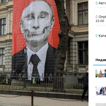
Авт
Опу
22:00
Кате
Недав