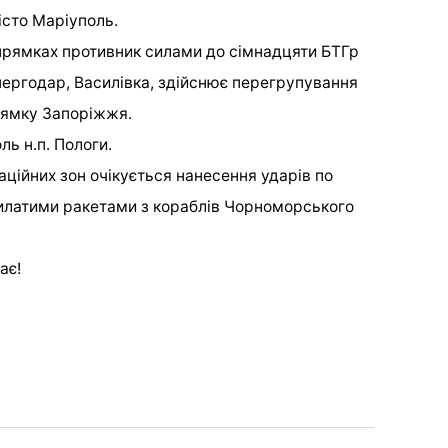
істо Маріуполь.
прямках противник силами до сімнадцяти БТГр
нергодар, Василівка, здійснює перегрупування
рямку Запоріжжя.
ль н.п. Пологи.
аційних зон очікується нанесення ударів по
крилатими ракетами з кораблів Чорноморського
гає!