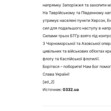
напрямку Запоріжжя та захопити м
На Таврійському та Південному на
утримує населені пункти Херсон, Е
сил для подальшого наступу в нап
Силами трьох БТГр взято під контро
З Чорноморської та Азовської опер
цивільних та військових об’єктах 
флоту та Каспійської флотилії.
Борітеся – поборите! Нам Бог помо
Слава Україні!
[ad_2]
Источник:
0332.ua