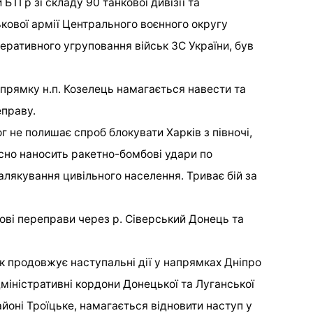
и БТГр зі складу 90 танкової дивізії та
ськової армії Центрального воєнного округу
еративного угруповання військ ЗС України, був
прямку н.п. Козелець намагається навести та
еправу.
не полишає спроб блокувати Харків з півночі,
асно наносить ракетно-бомбові удари по
алякування цивільного населення. Триває бій за
ві переправи через р. Сіверський Донець та
 продовжує наступальні дії у напрямках Дніпро
міністративні кордони Донецької та Луганської
йоні Троїцьке, намагається відновити наступ у