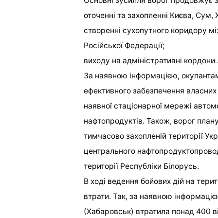
Основні зусилля ворог продовжує 
оточенні та захопленні Києва, Сум,
створенні сухопутного коридору м
Російської Федерації;
виходу на адміністративні кордони 
За наявною інформацією, окупантам
ефективного забезпечення власних 
наявної стаціонарної мережі автом
нафтопродуктів. Також, ворог план
тимчасово захопленій території Укр
центрального нафтопродуктопровод
території Республіки Білорусь.
В ході ведення бойових дій на тери
втрати. Так, за наявною інформаці
(Хабаровськ) втратила понад 400 в