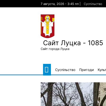
Skip
7 августа, 2026 - 3:45 пп
Суспільство
to
content
Сайт Луцка - 1085
Сайт города Луцка
Суспільство
Пригоди
Куль