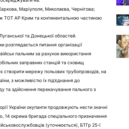
зосереджувати на:
 Харкова, Маріуполя, Миколаєва, Чернігова;
іж ТОТ АР Крим та континентальною частиною
Луганської та Донецької областей.
и розглядається питання організації
військ пальним за рахунок використання
обільних заправних станцій та сховищ
ує створити мережу польових трубопроводів, на
аїни, з можливістю їх під’єднання до
у та здійснення перекачування пального з
торії України окупанти продовжують нести значні
єю, 14 окрема бригада спеціального призначення
ійськовослужбовців (уточнюється), БТГр 25-ї