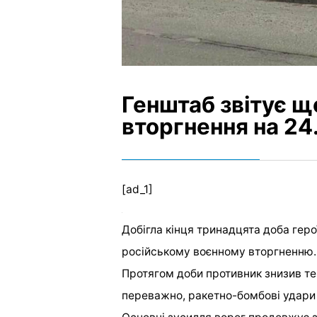
Генштаб звітує щ
вторгнення на 24
[ad_1]
Добігла кінця тринадцята доба гер
російському воєнному вторгненню.
Протягом доби противник знизив те
переважно, ракетно-бомбові удари 