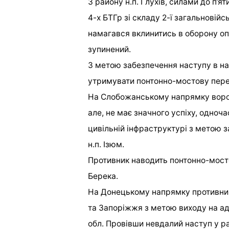
З району н.п. Глухів, силами до п’ят
4-х БТГр зі складу 2-ї загальновій
намагався вклинитись в оборону оп
зупинений.
З метою забезпечення наступу в на
утримувати понтонно-мостову пер
На Слобожанському напрямку ворог 
але, не має значного успіху, одноч
цивільній інфраструктурі з метою з
н.п. Ізюм.
Противник наводить понтонно-мосто
Берека.
На Донецькому напрямку противник
та Запоріжжя з метою виходу на ад
обл. Провівши невдалий наступ у ра