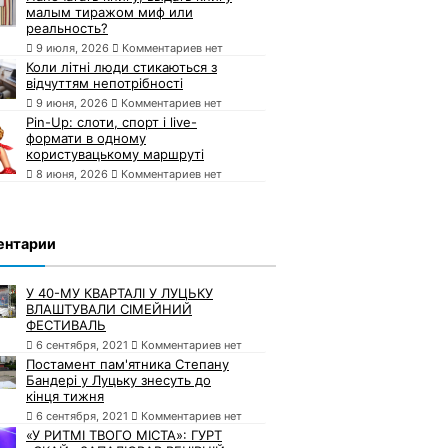
малым тиражом миф или
реальность?
9 июля, 2026
Комментариев нет
Коли літні люди стикаються з
відчуттям непотрібності
9 июня, 2026
Комментариев нет
Pin-Up: слоти, спорт і live-
формати в одному
користувацькому маршруті
8 июня, 2026
Комментариев нет
ентарии
У 40-МУ КВАРТАЛІ У ЛУЦЬКУ
ВЛАШТУВАЛИ СІМЕЙНИЙ
ФЕСТИВАЛЬ
6 сентября, 2021
Комментариев нет
Постамент пам'ятника Степану
Бандері у Луцьку знесуть до
кінця тижня
6 сентября, 2021
Комментариев нет
«У РИТМІ ТВОГО МІСТА»: ГУРТ