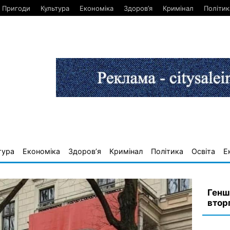
Пригоди
Культура
Економіка
Здоров’я
Кримінал
Політик
тура
Економіка
Здоров’я
Кримінал
Політика
Освіта
Е
Генш
втор