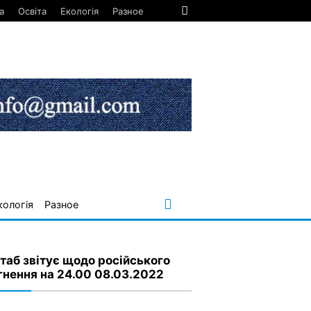
а
Освіта
Екологія
Разное
кологія
Разное
таб звітує щодо російського
гнення на 24.00 08.03.2022