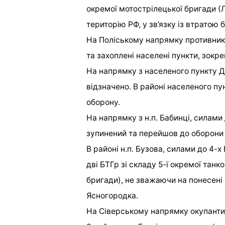
окремої мотострілецької бригади (Л
територію РФ, у зв’язку із втратою 
На Поліському напрямку противник
та захоплені населені пункти, зокр
На напрямку з населеного пункту Ди
відзначено. В районі населеного пу
оборону.
На напрямку з н.п. Бабинці, силами д
зупинений та перейшов до оборони в
В районі н.п. Бузова, силами до 4-х
дві БТГр зі складу 5-ї окремої танк
бригади), не зважаючи на понесені 
Ясногородка.
На Сіверському напрямку окупанти 