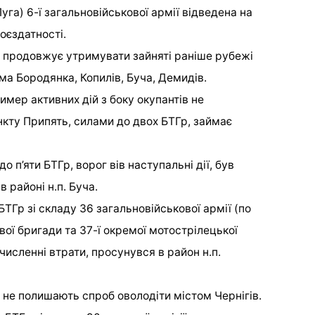
уга) 6-ї загальновійськової армії відведена на
боєздатності.
 продовжує утримувати зайняті раніше рубежі
ема Бородянка, Копилів, Буча, Демидів.
мер активних дій з боку окупантів не
нкту Припять, силами до двох БТГр, займає
о п’яти БТГр, ворог вів наступальні дії, був
 районі н.п. Буча.
 БТГр зі складу 36 загальновійськової армії (по
ової бригади та 37-ї окремої мотострілецької
численні втрати, просунувся в район н.п.
не полишають спроб оволодіти містом Чернігів.