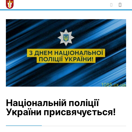
Skip
to
content
Національній поліції
України присвячується!