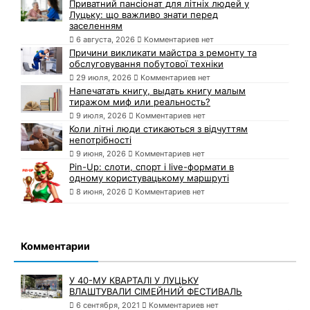
Приватний пансіонат для літніх людей у
Луцьку: що важливо знати перед
заселенням
6 августа, 2026
Комментариев нет
Причини викликати майстра з ремонту та
обслуговування побутової техніки
29 июля, 2026
Комментариев нет
Напечатать книгу, выдать книгу малым
тиражом миф или реальность?
9 июля, 2026
Комментариев нет
Коли літні люди стикаються з відчуттям
непотрібності
9 июня, 2026
Комментариев нет
Pin-Up: слоти, спорт і live-формати в
одному користувацькому маршруті
8 июня, 2026
Комментариев нет
Комментарии
У 40-МУ КВАРТАЛІ У ЛУЦЬКУ
ВЛАШТУВАЛИ СІМЕЙНИЙ ФЕСТИВАЛЬ
6 сентября, 2021
Комментариев нет