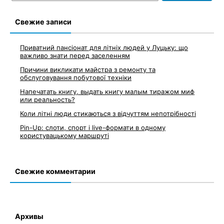
записям
Свежие записи
Приватний пансіонат для літніх людей у Луцьку: що
важливо знати перед заселенням
Причини викликати майстра з ремонту та
обслуговування побутової техніки
Напечатать книгу, выдать книгу малым тиражом миф
или реальность?
Коли літні люди стикаються з відчуттям непотрібності
Pin-Up: слоти, спорт і live-формати в одному
користувацькому маршруті
Свежие комментарии
Архивы