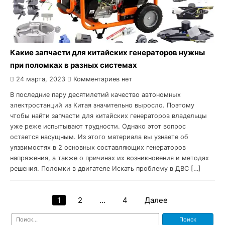
Какие запчасти для китайских генераторов нужны
при поломках в разных системах
24 марта, 2023
Комментариев нет
В последние пару десятилетий качество автономных
электростанций из Китая значительно выросло. Поэтому
чтобы найти запчасти для китайских генераторов владельцы
уже реже испытывают трудности. Однако этот вопрос
остается насущным. Из этого материала вы узнаете об
уязвимостях в 2 основных составляющих генераторов
напряжения, а также о причинах их возникновения и методах
решения. Поломки в двигателе Искать проблему в ДВС […]
1
2
…
4
Далее
Навигация
Найти:
по