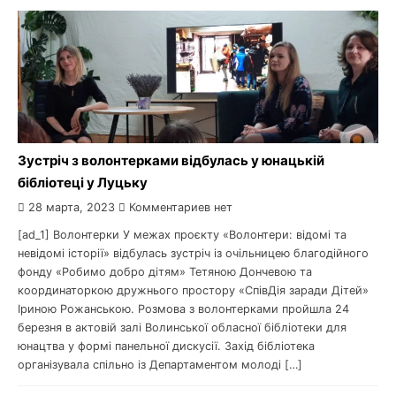
Зустріч з волонтерками відбулась у юнацькій
бібліотеці у Луцьку
28 марта, 2023
Комментариев нет
[ad_1] Волонтерки У межах проєкту «Волонтери: відомі та
невідомі історії» відбулась зустріч із очільницею благодійного
фонду «Робимо добро дітям» Тетяною Дончевою та
координаторкою дружнього простору «СпівДія заради Дітей»
Іриною Рожанською. Розмова з волонтерками пройшла 24
березня в актовій залі Волинської обласної бібліотеки для
юнацтва у формі панельної дискусії. Захід бібліотека
організувала спільно із Департаментом молоді […]