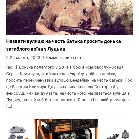
Назвати вулицю на честь батька просить донька
загиблого воїна з Луцька
24 марта, 2023
Комментариев нет
[ad_1] Донька полеглого у 2014 в бою військовослужбовця
Сергія Климчука, який захищав Україну у війні з росією,
просить перейменувати вулицю Бенделіані на честь батька. Про
це Вікторія Климчук-Длугач написала на своїй сторінці у
фейсбуці. «Як ви думаєте, на честь кого називається вулиця в
Луцьку, на якій мій батько прожив 10 років і на якій розміщена
[…]