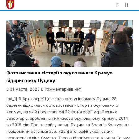
Skip
to
content
Фотовиставка «Історії з окупованого Криму»
відкрилася у Луцьку
31 марта, 2023
Комментариев нет
[ad_1] В Артгалереї Центрального універмагу Луцька 28
березня відкрилася фотовиставка «Історії з окупованого
Криму», на якій представлені 22 фотографії українських
репортерів, зроблені в тимчасово окупованому Криму з 2014
по 2019 рік. Про це сайту новин Луцька та Волині «Конкурент»
повідомили організатори. «22 фотографії українських
репортерів Аліни Смутко, Тараса Ібрагімова та Альони Савчук