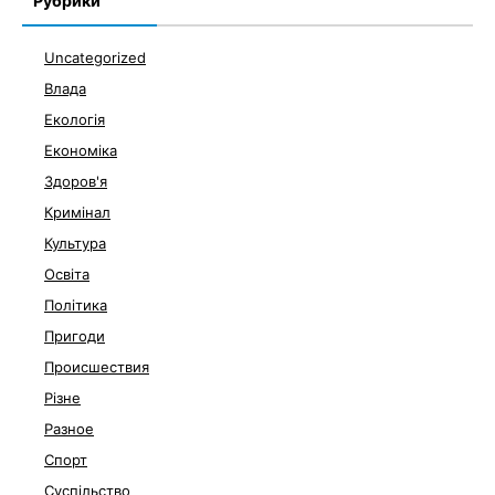
Рубрики
Uncategorized
Влада
Екологія
Економіка
Здоров'я
Кримінал
Культура
Освіта
Політика
Пригоди
Происшествия
Різне
Разное
Спорт
Суспільство