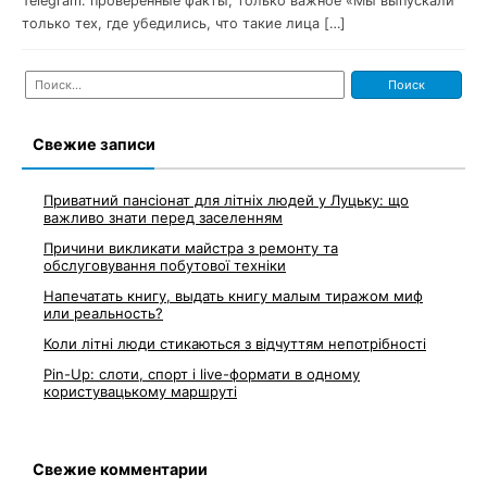
Telegram: проверенные факты, только важное «Мы выпускали
только тех, где убедились, что такие лица […]
Найти:
Свежие записи
Приватний пансіонат для літніх людей у Луцьку: що
важливо знати перед заселенням
Причини викликати майстра з ремонту та
обслуговування побутової техніки
Напечатать книгу, выдать книгу малым тиражом миф
или реальность?
Коли літні люди стикаються з відчуттям непотрібності
Pin-Up: слоти, спорт і live-формати в одному
користувацькому маршруті
Свежие комментарии