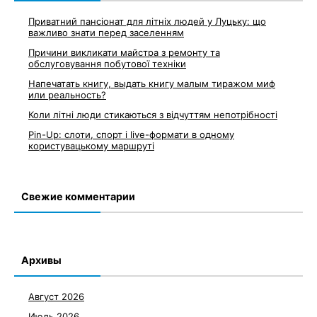
Приватний пансіонат для літніх людей у Луцьку: що
важливо знати перед заселенням
Причини викликати майстра з ремонту та
обслуговування побутової техніки
Напечатать книгу, выдать книгу малым тиражом миф
или реальность?
Коли літні люди стикаються з відчуттям непотрібності
Pin-Up: слоти, спорт і live-формати в одному
користувацькому маршруті
Свежие комментарии
Архивы
Август 2026
Июль 2026