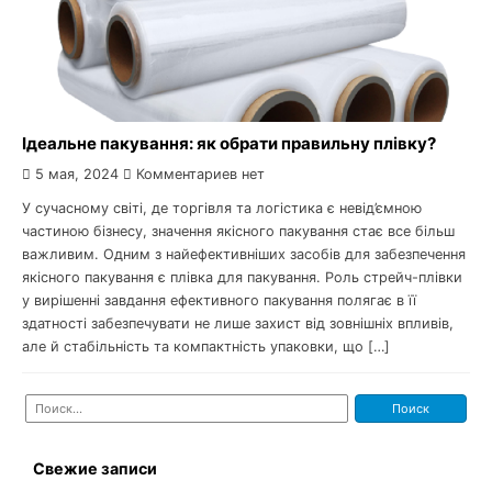
Ідеальне пакування: як обрати правильну плівку?
5 мая, 2024
Комментариев нет
У сучасному світі, де торгівля та логістика є невід’ємною
частиною бізнесу, значення якісного пакування стає все більш
важливим. Одним з найефективніших засобів для забезпечення
якісного пакування є плівка для пакування. Роль стрейч-плівки
у вирішенні завдання ефективного пакування полягає в її
здатності забезпечувати не лише захист від зовнішніх впливів,
але й стабільність та компактність упаковки, що […]
Найти:
Свежие записи