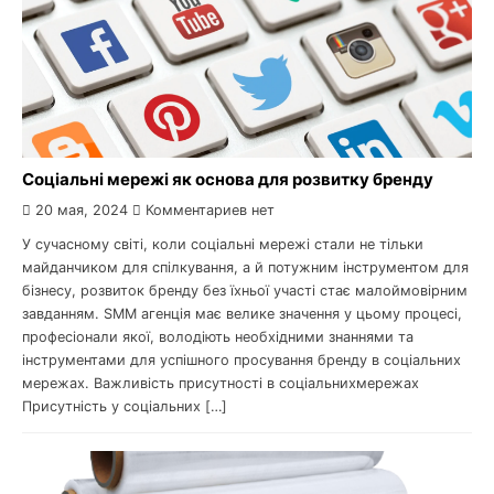
Соціальні мережі як основа для розвитку бренду
20 мая, 2024
Комментариев нет
У сучасному світі, коли соціальні мережі стали не тільки
майданчиком для спілкування, а й потужним інструментом для
бізнесу, розвиток бренду без їхньої участі стає малоймовірним
завданням. SMM агенція має велике значення у цьому процесі,
професіонали якої, володіють необхідними знаннями та
інструментами для успішного просування бренду в соціальних
мережах. Важливість присутності в соціальнихмережах
Присутність у соціальних […]