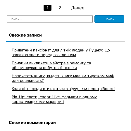
1
2
Далее
Навигация
Найти:
по
записям
Свежие записи
Приватний пансіонат для літніх людей у Луцьку: що
важливо знати перед заселенням
Причини викликати майстра з ремонту та
обслуговування побутової техніки
Напечатать книгу, выдать книгу малым тиражом миф
или реальность?
Коли літні люди стикаються з відчуттям непотрібності
Pin-Up: слоти, спорт і live-формати в одному
користувацькому маршруті
Свежие комментарии