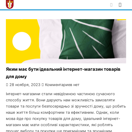
Skip
to
content
Яким має бути ідеальний інтернет-магазин товарів
для дому
28 ноября, 2023
Комментариев нет
Інтернет-магазини стали невід’ємною частиною сучасного
способу життя. Вони дарують нам можливість замовляти
товари та послуги безпосередньо зі зручності дому, що робить
наше життя більш комфортним та ефективним. Однак, коли
мова йде про покупку товарів для дому, ідеальний інтернет-
магазин має мати особливі характеристики, які роблять
процес вибору та покупки ще приємнішим та зручнішим.