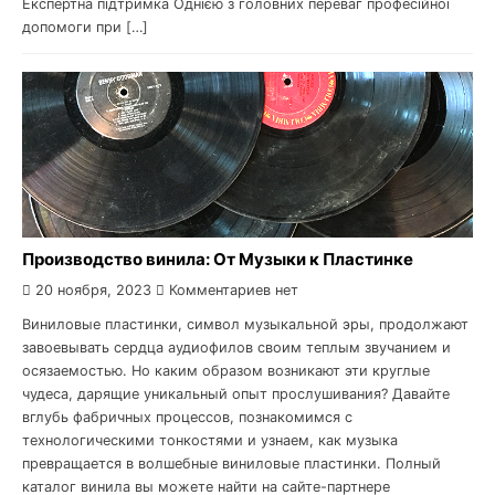
Експертна підтримка Однією з головних переваг професійної
допомоги при […]
Производство винила: От Музыки к Пластинке
20 ноября, 2023
Комментариев нет
Виниловые пластинки, символ музыкальной эры, продолжают
завоевывать сердца аудиофилов своим теплым звучанием и
осязаемостью. Но каким образом возникают эти круглые
чудеса, дарящие уникальный опыт прослушивания? Давайте
вглубь фабричных процессов, познакомимся с
технологическими тонкостями и узнаем, как музыка
превращается в волшебные виниловые пластинки. Полный
каталог винила вы можете найти на сайте-партнере