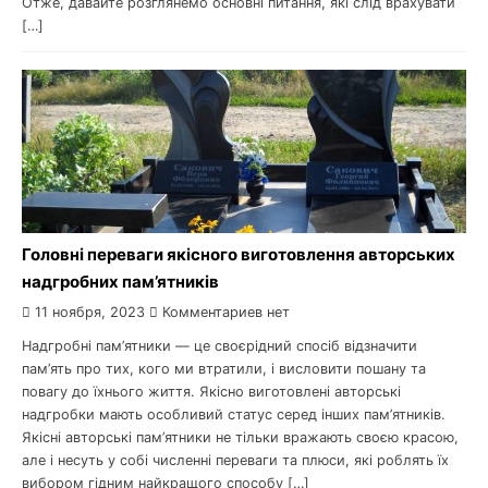
Отже, давайте розглянемо основні питання, які слід врахувати
[…]
Головні переваги якісного виготовлення авторських
надгробних пам’ятників
11 ноября, 2023
Комментариев нет
Надгробні пам’ятники — це своєрідний спосіб відзначити
пам’ять про тих, кого ми втратили, і висловити пошану та
повагу до їхнього життя. Якісно виготовлені авторські
надгробки мають особливий статус серед інших пам’ятників.
Якісні авторські пам’ятники не тільки вражають своєю красою,
але і несуть у собі численні переваги та плюси, які роблять їх
вибором гідним найкращого способу […]