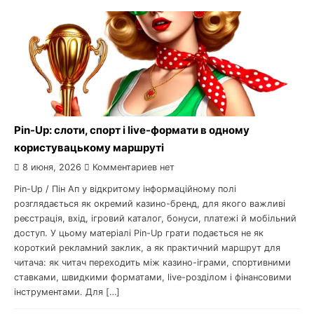
Pin-Up: слоти, спорт і live-формати в одному
користувацькому маршруті
8 июня, 2026
Комментариев нет
Pin-Up / Пін Ап у відкритому інформаційному полі
розглядається як окремий казино-бренд, для якого важливі
реєстрація, вхід, ігровий каталог, бонуси, платежі й мобільний
доступ. У цьому матеріалі Pin-Up грати подається не як
короткий рекламний заклик, а як практичний маршрут для
читача: як читач переходить між казино-іграми, спортивними
ставками, швидкими форматами, live-розділом і фінансовими
інструментами. Для […]