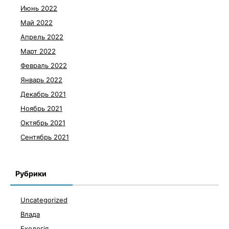
Июнь 2022
Май 2022
Апрель 2022
Март 2022
Февраль 2022
Январь 2022
Декабрь 2021
Ноябрь 2021
Октябрь 2021
Сентябрь 2021
Рубрики
Uncategorized
Влада
Екологія