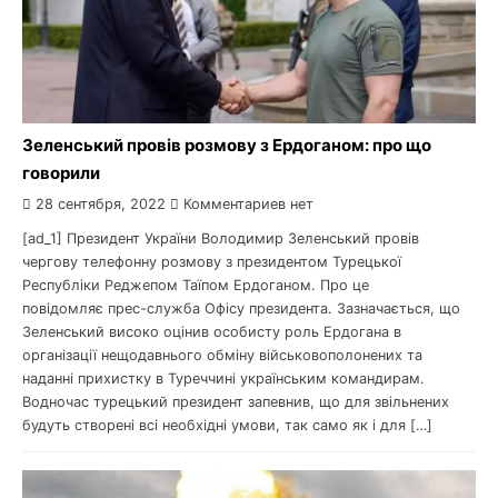
Зеленський провів розмову з Ердоганом: про що
говорили
28 сентября, 2022
Комментариев нет
[ad_1] Президент України Володимир Зеленський провів
чергову телефонну розмову з президентом Турецької
Республіки Реджепом Таїпом Ердоганом. Про це
повідомляє прес-служба Офісу президента. Зазначається, що
Зеленський високо оцінив особисту роль Ердогана в
організації нещодавнього обміну військовополонених та
наданні прихистку в Туреччині українським командирам.
Водночас турецький президент запевнив, що для звільнених
будуть створені всі необхідні умови, так само як і для […]