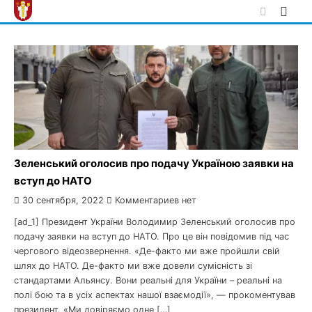
Skip
to
content
Зеленський оголосив про подачу Україною заявки на
вступ до НАТО
30 сентября, 2022
Комментариев нет
[ad_1] Президент України Володимир Зеленський оголосив про
подачу заявки на вступ до НАТО. Про це він повідомив під час
чергового відеозвернення. «Де-факто ми вже пройшли свій
шлях до НАТО. Де-факто ми вже довели сумісність зі
стандартами Альянсу. Вони реальні для України – реальні на
полі бою та в усіх аспектах нашої взаємодії», — прокоментував
президент. «Ми довіряємо одне […]