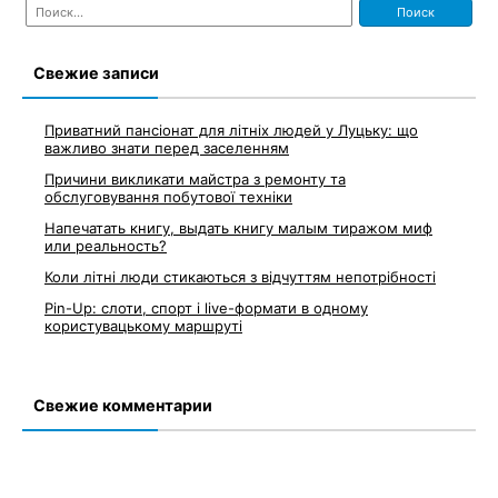
Найти:
по
записям
Свежие записи
Приватний пансіонат для літніх людей у Луцьку: що
важливо знати перед заселенням
Причини викликати майстра з ремонту та
обслуговування побутової техніки
Напечатать книгу, выдать книгу малым тиражом миф
или реальность?
Коли літні люди стикаються з відчуттям непотрібності
Pin-Up: слоти, спорт і live-формати в одному
користувацькому маршруті
Свежие комментарии