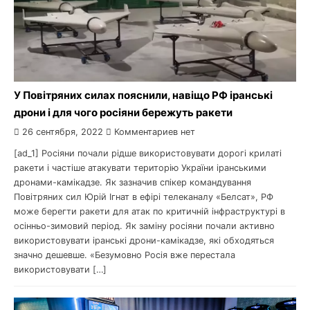
У Повітряних силах пояснили, навіщо РФ іранські
дрони і для чого росіяни бережуть ракети
26 сентября, 2022
Комментариев нет
[ad_1] Росіяни почали рідше використовувати дорогі крилаті
ракети і частіше атакувати територію України іранськими
дронами-камікадзе. Як зазначив спікер командування
Повітряних сил Юрій Ігнат в ефірі телеканалу «Белсат», РФ
може берегти ракети для атак по критичній інфраструктурі в
осінньо-зимовий період. Як заміну росіяни почали активно
використовувати іранські дрони-камікадзе, які обходяться
значно дешевше. «Безумовно Росія вже перестала
використовувати […]