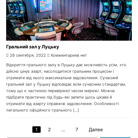
Гральний зал у Луцьку
26 сентября, 2022
Комментариев нет
Відкриття грального залу в Луцьку дає можливість усім, хто
дійсно цінує азарт, насолодитися гральним процесом і
отримати від нього максимальне задоволення. Сучасний
гральний зал у Луцьку відповідає всім сучасним стандартам,
тому що є частиною перевіреної часом мережі. Можна
підібрати практично під будь-які запити щось цікаве й
отримати від азарту справжнє задоволення. Особливості
легального офіційного грального […]
1
2
…
7
Далее
Навигация