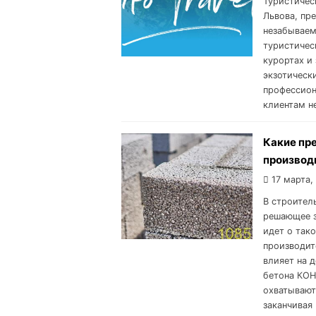
Туристичес
Львова, пр
незабываем
туристичес
курортах и
экзотическ
профессион
клиентам н
Какие пр
производ
17 марта,
В строител
решающее з
идет о так
производит
влияет на 
бетона КО
охватывают
заканчивая 