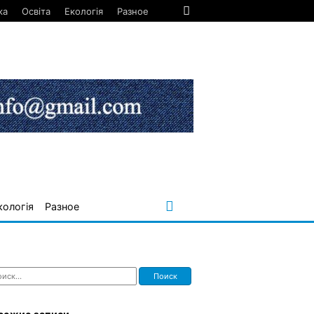
ка
Освіта
Екологія
Разное
кологія
Разное
ти: