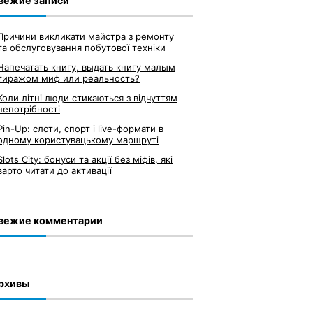
вежие записи
Причини викликати майстра з ремонту
та обслуговування побутової техніки
Напечатать книгу, выдать книгу малым
тиражом миф или реальность?
Коли літні люди стикаються з відчуттям
непотрібності
Pin-Up: слоти, спорт і live-формати в
одному користувацькому маршруті
Slots City: бонуси та акції без міфів, які
варто читати до активації
вежие комментарии
рхивы