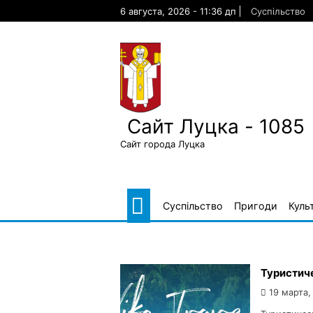
Skip
6 августа, 2026 - 11:36 дп
Суспільство
to
content
Сайт Луцка - 1085
Сайт города Луцка
Суспільство
Пригоди
Куль
Туристиче
19 марта,