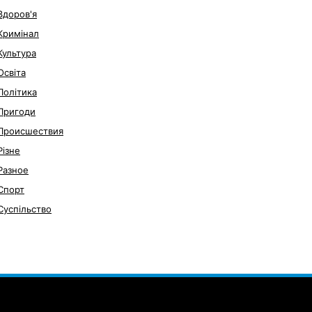
Здоров'я
Кримінал
Культура
Освіта
Політика
Пригоди
Происшествия
Різне
Разное
Спорт
Суспільство