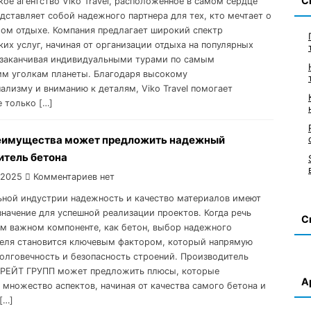
С
кое агентство Viko Travel, расположенное в самом сердце
едставляет собой надежного партнера для тех, кто мечтает о
ом отдыхе. Компания предлагает широкий спектр
ких услуг, начиная от организации отдыха на популярных
 заканчивая индивидуальными турами по самым
им уголкам планеты. Благодаря высокому
ализму и вниманию к деталям, Viko Travel помогает
е только […]
еимущества может предложить надежный
итель бетона
 2025
Комментариев нет
ьной индустрии надежность и качество материалов имеют
начение для успешной реализации проектов. Когда речь
С
ом важном компоненте, как бетон, выбор надежного
еля становится ключевым фактором, который напрямую
долговечность и безопасность строений. Производитель
НРЕЙТ ГРУПП может предложить плюсы, которые
А
 множество аспектов, начиная от качества самого бетона и
[…]