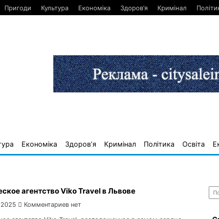
Пригоди
Культура
Економіка
Здоров’я
Кримінал
Політи
тура
Економіка
Здоров’я
Кримінал
Політика
Освіта
Е
Най
ское агентство Viko Travel в Львове
 2025
Комментариев нет