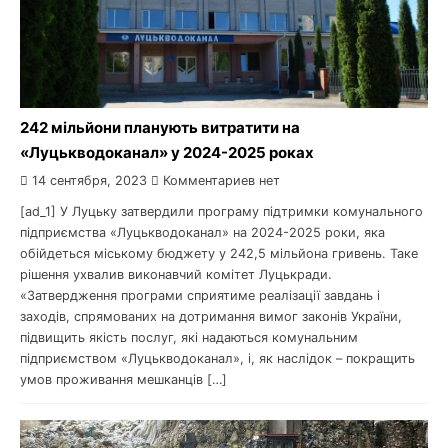
242 мільйони планують витратити на
«Луцькводоканал» у 2024-2025 роках
14 сентября, 2023
Комментариев нет
[ad_1] У Луцьку затвердили програму підтримки комунального
підприємства «Луцькводоканал» на 2024-2025 роки, яка
обійдеться міському бюджету у 242,5 мільйона гривень. Таке
рішення ухвалив виконавчий комітет Луцькради.
«Затвердження програми сприятиме реалізації завдань і
заходів, спрямованих на дотримання вимог законів України,
підвищить якість послуг, які надаються комунальним
підприємством «Луцькводоканал», і, як наслідок – покращить
умов проживання мешканців […]