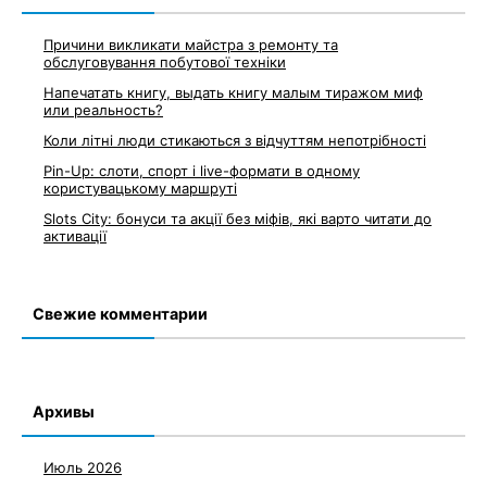
Причини викликати майстра з ремонту та
обслуговування побутової техніки
Напечатать книгу, выдать книгу малым тиражом миф
или реальность?
Коли літні люди стикаються з відчуттям непотрібності
Pin-Up: слоти, спорт і live-формати в одному
користувацькому маршруті
Slots City: бонуси та акції без міфів, які варто читати до
активації
Свежие комментарии
Архивы
Июль 2026