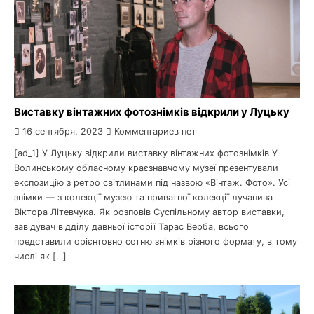
Виставку вінтажних фотознімків відкрили у Луцьку
16 сентября, 2023
Комментариев нет
[ad_1] У Луцьку відкрили виставку вінтажних фотознімків У
Волинському обласному краєзнавчому музеї презентували
експозицію з ретро світлинами під назвою «Вінтаж. Фото». Усі
знімки — з колекції музею та приватної колекції лучанина
Віктора Літевчука. Як розповів Суспільному автор виставки,
завідувач відділу давньої історії Тарас Верба, всього
представили орієнтовно сотню знімків різного формату, в тому
числі як […]