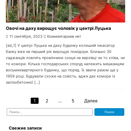
Овочі на даху вирощує чоловік у центрі Луцька
11 сентября, 2023
Комментариев нет
[ad_1] У центрі Луцька на даху будинку колишній інкасатор
банку вже не перший рік вирощує помідори. Близько 30
саджанців ловлять промінчики сонця на верхівці чи то хліва, чи
то комори. Кілька господарських споруд належить мешканцям
восьмиквартирного будинку, що поряд. Їх звели разом ще у
1959 році. Будували схоже на совість, адже дах комори із
залізобетонної […]
1
2
…
5
Далее
Навигация
Найти:
по
записям
Свежие записи