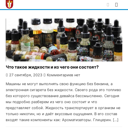
Skip
to
content
Что такое жидкости и из чего они состоят?
27 сентября, 2023
Комментариев нет
Машины не могут выполнять свою функцию без бензина, а
электронная сигарета без жидкости. Своего рода это топливо
без которого существование девайса бессмысленно. Сегодня
мы подробно разберем из чего оно состоит и что
представляет собой. Жидкость транспортирует в организм не
только никотин, но и даёт вкусовые ощущения. В его состав
входят такие компоненты как: Ароматизаторы. Глицерин. […]