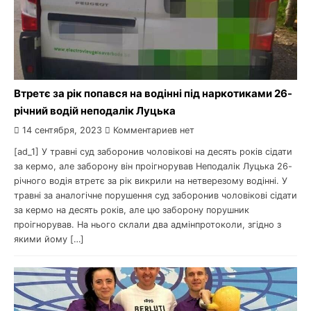
Втретє за рік попався на водінні під наркотиками 26-
річний водій неподалік Луцька
14 сентября, 2023
Комментариев нет
[ad_1] У травні суд заборонив чоловікові на десять років сідати
за кермо, але заборону він проігнорував Неподалік Луцька 26-
річного водія втретє за рік викрили на нетверезому водінні. У
травні за аналогічне порушення суд заборонив чоловікові сідати
за кермо на десять років, але цю заборону порушник
проігнорував. На нього склали два адмінпротоколи, згідно з
якими йому […]