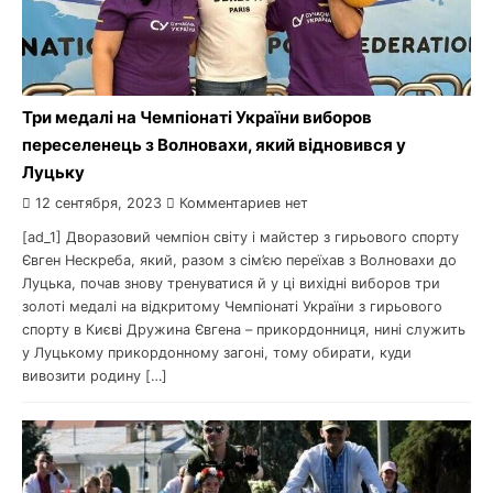
Три медалі на Чемпіонаті України виборов
переселенець з Волновахи, який відновився у
Луцьку
12 сентября, 2023
Комментариев нет
[ad_1] Дворазовий чемпіон світу і майстер з гирьового спорту
Євген Нескреба, який, разом з сім’єю переїхав з Волновахи до
Луцька, почав знову тренуватися й у ці вихідні виборов три
золоті медалі на відкритому Чемпіонаті України з гирьового
спорту в Києві Дружина Євгена – прикордонниця, нині служить
у Луцькому прикордонному загоні, тому обирати, куди
вивозити родину […]