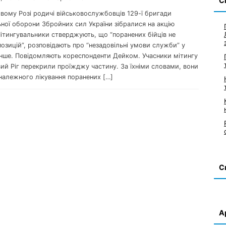
С
ивому Розі родичі військовослужбовців 129-ї бригади
ної оборони Збройних сил України зібралися на акцію
Мітингувальники стверджують, що “поранених бійців не
позицій”, розповідають про “незадовільні умови служби” у
 інше. Повідомляють кореспонденти Дейком. Учасники мітингу
вий Ріг перекрили проїжджу частину. За їхніми словами, вони
належного лікування поранених […]
С
А