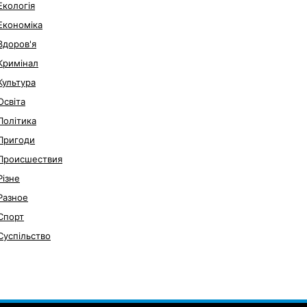
Екологія
Економіка
Здоров'я
Кримінал
Культура
Освіта
Політика
Пригоди
Происшествия
Різне
Разное
Спорт
Суспільство