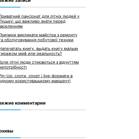
вежие записи
Приватний пансіонат для літніх людей у
Луцьку: що важливо знати перед
заселенням
Причини викликати майстра з ремонту
та обслуговування побутової техніки
Напечатать книгу, выдать книгу малым
тиражом миф или реальность?
Коли літні люди стикаються з відчуттям
непотрібності
Pin-Up: слоти, спорт і live-формати в
одному користувацькому маршруті
вежие комментарии
рхивы