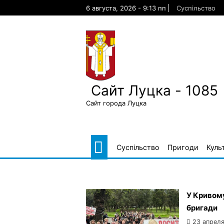
Skip
6 августа, 2026 - 9:13 пп
Суспільство
to
content
Сайт Луцка - 1085
Сайт города Луцка
Суспільство
Пригоди
Куль
У Кривому
бригади
23 апреля