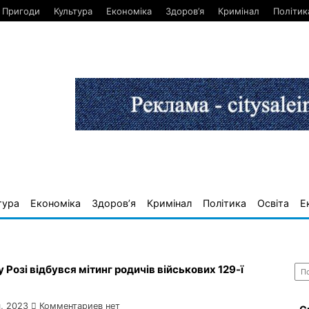
Пригоди
Культура
Економіка
Здоров’я
Кримінал
Політик
тура
Економіка
Здоров’я
Кримінал
Політика
Освіта
Е
Най
 Розі відбувся мітинг родичів військових 129-ї
, 2023
Комментариев нет