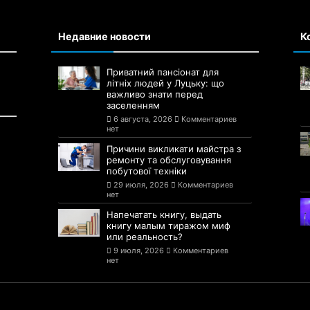
Недавние новости
К
Приватний пансіонат для
літніх людей у Луцьку: що
важливо знати перед
заселенням
6 августа, 2026
Комментариев
нет
Причини викликати майстра з
ремонту та обслуговування
побутової техніки
29 июля, 2026
Комментариев
нет
Напечатать книгу, выдать
книгу малым тиражом миф
или реальность?
9 июля, 2026
Комментариев
нет