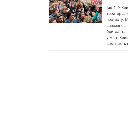
[ad_1] У Кр
територіаль
протесту. 
вивозять з 
бригаді та
у місті Кри
вимагають 