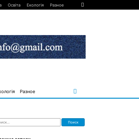
а
Освіта
Екологія
Разное
кологія
Разное
ти: