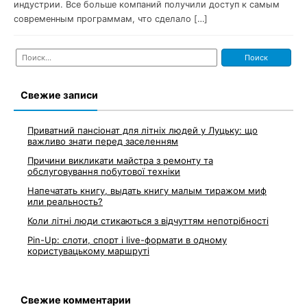
индустрии. Все больше компаний получили доступ к самым
современным программам, что сделало […]
Найти:
Свежие записи
Приватний пансіонат для літніх людей у Луцьку: що
важливо знати перед заселенням
Причини викликати майстра з ремонту та
обслуговування побутової техніки
Напечатать книгу, выдать книгу малым тиражом миф
или реальность?
Коли літні люди стикаються з відчуттям непотрібності
Pin-Up: слоти, спорт і live-формати в одному
користувацькому маршруті
Свежие комментарии