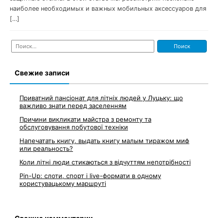
наиболее необходимых и важных мобильных аксессуаров для
[…]
Найти:
Свежие записи
Приватний пансіонат для літніх людей у Луцьку: що
важливо знати перед заселенням
Причини викликати майстра з ремонту та
обслуговування побутової техніки
Напечатать книгу, выдать книгу малым тиражом миф
или реальность?
Коли літні люди стикаються з відчуттям непотрібності
Pin-Up: слоти, спорт і live-формати в одному
користувацькому маршруті