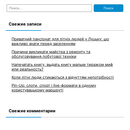
Найти:
Свежие записи
Приватний пансіонат для літніх людей у Луцьку: що
важливо знати перед заселенням
Причини викликати майстра з ремонту та
обслуговування побутової техніки
Напечатать книгу, выдать книгу малым тиражом миф
или реальность?
Коли літні люди стикаються з відчуттям непотрібності
Pin-Up: слоти, спорт і live-формати в одному
користувацькому маршруті
Свежие комментарии