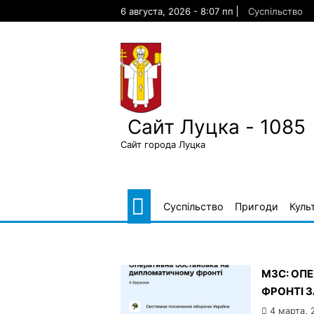
Skip
6 августа, 2026 - 8:07 пп
Суспільство
to
content
Сайт Луцка - 1085
Сайт города Луцка
Суспільство
Пригоди
Куль
МЗС: ОП
ФРОНТІ З
4 марта, 