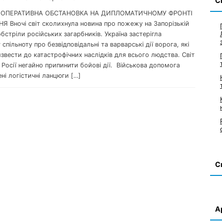
С
С: ОПЕРАТИВНА ОБСТАНОВКА НА ДИПЛОМАТИЧНОМУ ФРОНТІ
НЯ Вночі світ сколихнула новина про пожежу на Запорізькій
бстріли російських загарбників. Україна застерігла
спільноту про безвідповідальні та варварські дії ворога, які
вести до катастрофічних наслідків для всього людства. Світ
 Росії негайно припинити бойові дії. Військова допомога
ні логістичні ланцюги […]
С
А