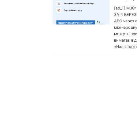
[ad_1] МЗ
ЗА 4 БЕРЕЗ
АЕС через о
міжнародну 
можуть приз
вимагає від
▪️Налагодже