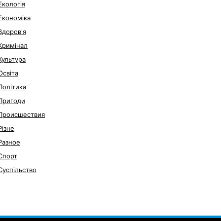
Екологія
Економіка
Здоров'я
Кримінал
Культура
Освіта
Політика
Пригоди
Происшествия
Різне
Разное
Спорт
Суспільство