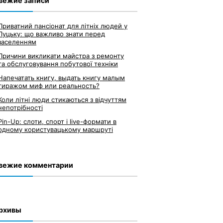
вежие записи
Приватний пансіонат для літніх людей у
Луцьку: що важливо знати перед
заселенням
Причини викликати майстра з ремонту
та обслуговування побутової техніки
Напечатать книгу, выдать книгу малым
тиражом миф или реальность?
Коли літні люди стикаються з відчуттям
непотрібності
Pin-Up: слоти, спорт і live-формати в
одному користувацькому маршруті
вежие комментарии
рхивы