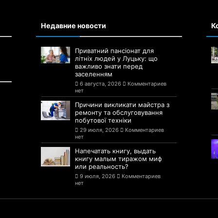
Недавние новости
К
Приватний пансіонат для
літніх людей у Луцьку: що
важливо знати перед
заселенням
6 августа, 2026
Комментариев
нет
Причини викликати майстра з
ремонту та обслуговування
побутової техніки
29 июля, 2026
Комментариев
нет
Напечатать книгу, выдать
книгу малым тиражом миф
или реальность?
9 июля, 2026
Комментариев
нет