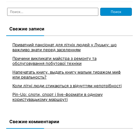
Найти:
Свежие записи
Приватний пансіонат для літніх людей у Луцьку: що
важливо знати перед заселенням
Причини викликати майстра з ремонту та
обслуговування побутової техніки
Напечатать книгу, выдать книгу малым тиражом миф
или реальность?
Коли літні люди стикаються з відчуттям непотрібності
Pin-Up: слоти, спорт і live-формати в одному
користувацькому маршруті
Свежие комментарии