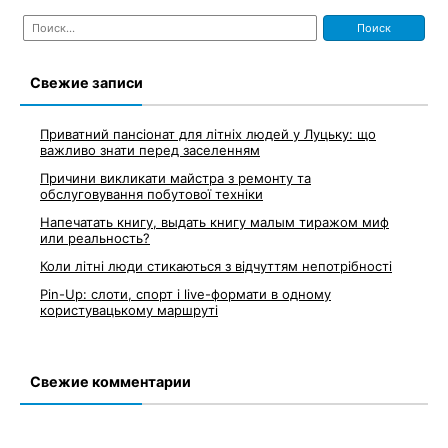
Найти:
Свежие записи
Приватний пансіонат для літніх людей у Луцьку: що
важливо знати перед заселенням
Причини викликати майстра з ремонту та
обслуговування побутової техніки
Напечатать книгу, выдать книгу малым тиражом миф
или реальность?
Коли літні люди стикаються з відчуттям непотрібності
Pin-Up: слоти, спорт і live-формати в одному
користувацькому маршруті
Свежие комментарии