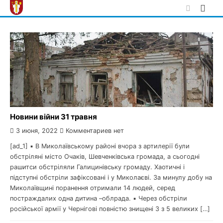
Skip
to
content
Новини війни 31 травня
3 июня, 2022
Комментариев нет
[ad_1] ▪️ В Миколаївському районі вчора з артилерії були
обстріляні місто Очаків, Шевченківська громада, а сьогодні
рашитси обстріляли Галицинівську громаду. Хаотичні і
підступні обстріли зафіксовані і у Миколаєві. За минулу добу на
Миколаївщині поранення отримали 14 людей, серед
постраждалих одна дитина –облрада. ▪️ Через обстріли
російської армії у Чернігові повністю знищені 3 з 5 великих […]