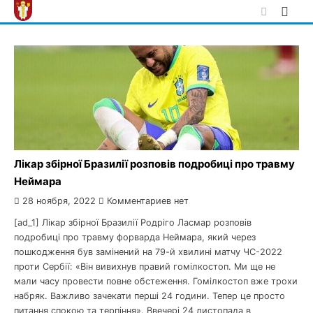
Skip
to
content
Лікар збірної Бразилії розповів подробиці про травму
Неймара
28 ноября, 2022
Комментариев нет
[ad_1] Лікар збірної Бразилії Родріго Ласмар розповів
подробиці про травму форварда Неймара, який через
пошкодження був замінений на 79-й хвилині матчу ЧС-2022
проти Сербії: «Він вивихнув правий гомілкостоп. Ми ще не
мали часу провести повне обстеження. Гомілкостоп вже трохи
набряк. Важливо зачекати перші 24 години. Тепер це просто
питання спокою та терпіння». Ввечері 24 листопада в