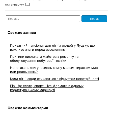
останньому […]
Найти:
Свежие записи
Приватний пансіонат для літніх людей у Луцьку: що
важливо знати перед заселенням
Причини викликати майстра з ремонту та
обслуговування побутової техніки
Напечатать книгу, выдать книгу малым тиражом миф
или реальность?
Коли літні люди стикаються з відчуттям непотрібності
Pin-Up: слоти, спорт і live-формати в одному
користувацькому маршруті
Свежие комментарии