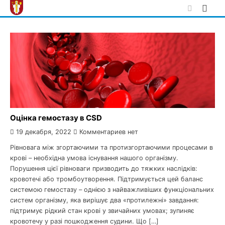
Skip
to
content
Оцінка гемостазу в CSD
19 декабря, 2022
Комментариев нет
Рівновага між згортаючими та протизгортаючими процесами в
крові – необхідна умова існування нашого організму.
Порушення цієї рівноваги призводить до тяжких наслідків:
кровотечі або тромбоутворення. Підтримується цей баланс
системою гемостазу – однією з найважливіших функціональних
систем організму, яка вирішує два «протилежні» завдання:
підтримує рідкий стан крові у звичайних умовах; зупиняє
кровотечу у разі пошкодження судини. Що […]