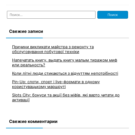
Найти:
Свежие записи
Причини викликати майстра з ремонту та
обслуговування побутової техніки
Напечатать книгу, выдать книгу малым тиражом миф
или реальность?
Коли літні люди стикаються з відчуттям непотрібності
Pin-Up: слоти, спорт і live-формати в одному
користувацькому маршруті
Slots City: бонуси та акції без міфів, які варто читати до
активації
Свежие комментарии