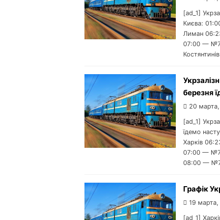
[ad_1] Укрз
Києва: 01:
Лиман 06:2
07:00 — №7
Костянтині
Укрзалізн
березня 
20 марта,
[ad_1] Укрз
їдемо насту
Харків 06:
07:00 — №7
08:00 — №7
Графік Ук
19 марта,
[ad_1] Харк