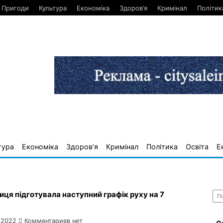
Пригоди
Культура
Економіка
Здоров’я
Кримінал
Політик
тура
Економіка
Здоров’я
Кримінал
Політика
Освіта
Е
Най
иця підготувала наступний графік руху на 7
 2022
Комментариев нет