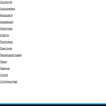
Екологія
Економіка
Здоров'я
Кримінал
Культура
Освіта
Політика
Пригоди
Происшествия
Різне
Разное
Спорт
Суспільство