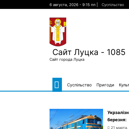
Skip
6 августа, 2026 - 9:15 пп
Суспільство
to
content
Сайт Луцка - 1085
Сайт города Луцка
Суспільство
Пригоди
Куль
Укрзалізн
березня:
21 марта,