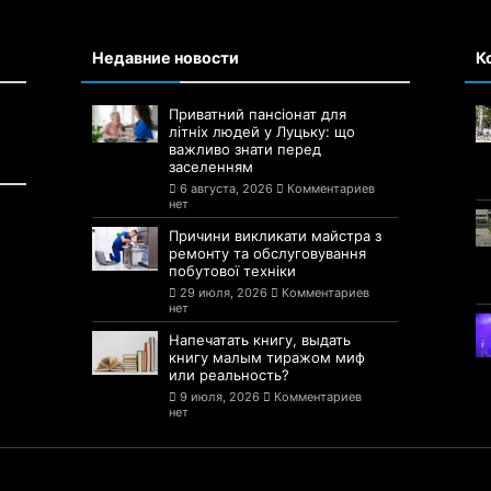
Недавние новости
К
Приватний пансіонат для
літніх людей у Луцьку: що
важливо знати перед
заселенням
6 августа, 2026
Комментариев
нет
Причини викликати майстра з
ремонту та обслуговування
побутової техніки
29 июля, 2026
Комментариев
нет
Напечатать книгу, выдать
книгу малым тиражом миф
или реальность?
9 июля, 2026
Комментариев
нет