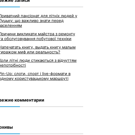
вежие записи
Приватний пансіонат для літніх людей у
Луцьку: що важливо знати перед
заселенням
Причини викликати майстра з ремонту
та обслуговування побутової техніки
Напечатать книгу, выдать книгу малым
тиражом миф или реальность?
Коли літні люди стикаються з відчуттям
непотрібності
Pin-Up: слоти, спорт і live-формати в
одному користувацькому маршруті
вежие комментарии
рхивы