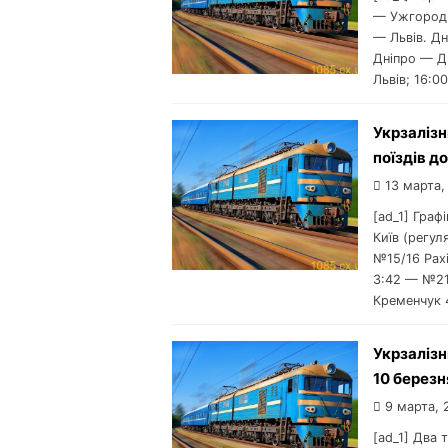
— Ужгород; 
— Львів. Дн
Дніпро — Д
Львів; 16:0
Укрзалізн
поїздів д
13 марта,
[ad_1] Граф
Київ (регул
№15/16 Рах
3:42 — №21
Кременчук 
Укрзалізн
10 березн
9 марта, 
[ad_1] Два 