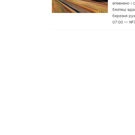
впевнено і
безпеці вда
березня ру
07:00 — №7