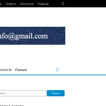
а
Освіта
Екологія
Разное
кологія
Разное
ти: