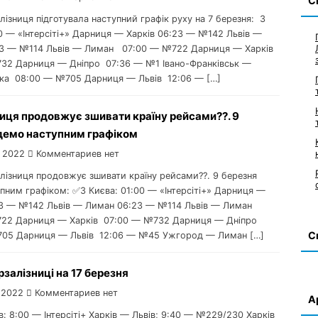
С
алізниця підготувала наступний графік руху на 7 березня: З
00 — «Інтерсіті+» Дарниця — Харків 06:23 — №142 Львів —
3 — №114 Львів — Лиман 07:00 — №722 Дарниця — Харків
32 Дарниця — Дніпро 07:36 — №1 Івано-Франківськ —
вка 08:00 — №705 Дарниця — Львів 12:06 — […]
иця продовжує зшивати країну рейсами??. 9
їдемо наступним графіком
 2022
Комментариев нет
алізниця продовжує зшивати країну рейсами??. 9 березня
пним графіком: ✅З Києва: 01:00 — «Інтерсіті+» Дарниця —
23 — №142 Львів — Лиман 06:23 — №114 Львів — Лиман
22 Дарниця — Харків 07:00 — №732 Дарниця — Дніпро
С
05 Дарниця — Львів 12:06 — №45 Ужгород — Лиман […]
рзалізниці на 17 березня
 2022
Комментариев нет
А
ів: 8:00 — Інтерсіті+ Харків — Львів; 9:40 — №229/230 Харків