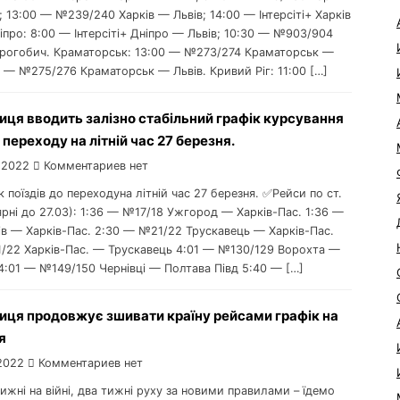
13:00 — №239/240 Харків — Львів; 14:00 — Інтерсіті+ Харків
іпро: 8:00 — Інтерсіті+ Дніпро — Львів; 10:30 — №903/904
рогобич. Краматорськ: 13:00 — №273/274 Краматорськ —
0 — №275/276 Краматорськ — Львів. Кривий Ріг: 11:00 […]
иця вводить залізно стабільний графік курсування
о переходу на літній час 27 березня.
 2022
Комментариев нет
ік поїздів до переходуна літній час 27 березня. ✅Рейси по ст.
ярні до 27.03): 1:36 — №17/18 Ужгород — Харків-Пас. 1:36 —
ів — Харків-Пас. 2:30 — №21/22 Трускавець — Харків-Пас.
/22 Харків-Пас. — Трускавець 4:01 — №130/129 Ворохта —
4:01 — №149/150 Чернівці — Полтава Півд 5:40 — […]
иця продовжує зшивати країну рейсами графік на
я
2022
Комментариев нет
тижні на війні, два тижні руху за новими правилами – їдемо