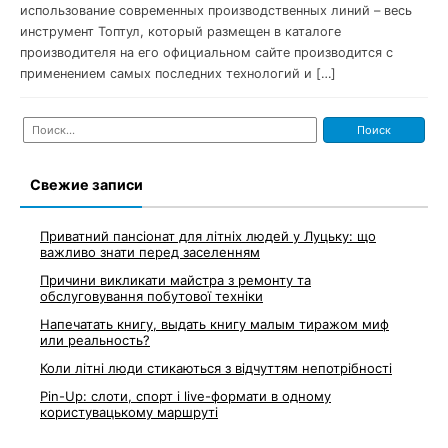
использование современных производственных линий – весь
инструмент Топтул, который размещен в каталоге
производителя на его официальном сайте производится с
применением самых последних технологий и […]
Найти:
Свежие записи
Приватний пансіонат для літніх людей у Луцьку: що
важливо знати перед заселенням
Причини викликати майстра з ремонту та
обслуговування побутової техніки
Напечатать книгу, выдать книгу малым тиражом миф
или реальность?
Коли літні люди стикаються з відчуттям непотрібності
Pin-Up: слоти, спорт і live-формати в одному
користувацькому маршруті