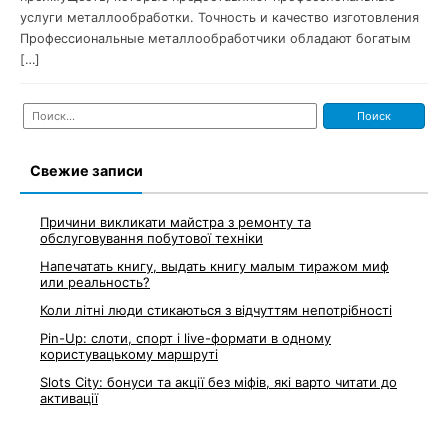
услуги металлообработки. Точность и качество изготовления
Профессиональные металлообработчики обладают богатым
[…]
Найти:
Свежие записи
Причини викликати майстра з ремонту та
обслуговування побутової техніки
Напечатать книгу, выдать книгу малым тиражом миф
или реальность?
Коли літні люди стикаються з відчуттям непотрібності
Pin-Up: слоти, спорт і live-формати в одному
користувацькому маршруті
Slots City: бонуси та акції без міфів, які варто читати до
активації