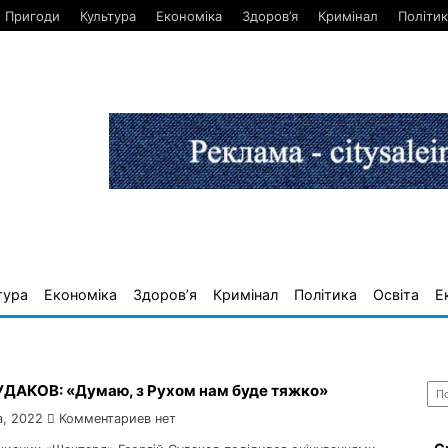
Пригоди
Культура
Економіка
Здоров’я
Кримінал
Політик
тура
Економіка
Здоров’я
Кримінал
Політика
Освіта
Е
Най
СУДАКОВ: «Думаю, з Рухом нам буде тяжко»
а, 2022
Комментариев нет