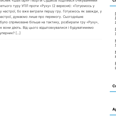
С
ахисник «Шахтаря» Георгій Судаков поділився очікуваннями
ретього туру УПЛ проти «Руху» (2 вересня): «Готуємось у
 настрої, бо вже виграли першу гру. Готуємось як завжди, у
астрої, думаємо лише про перемогу. Сьогоднішнє
було спрямоване більше на тактику, розбирали гру «Руху»,
к вони діють. Від цього відштовхувалися і будуватимемо
уперник? […]
С
А