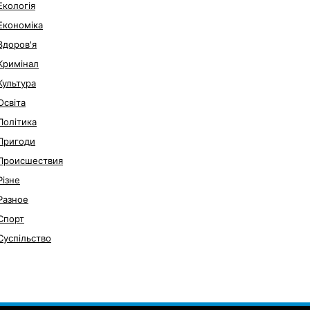
Екологія
Економіка
Здоров'я
Кримінал
Культура
Освіта
Політика
Пригоди
Происшествия
Різне
Разное
Спорт
Суспільство