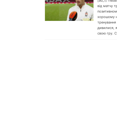
[ad_1] Півз
від матчу т
позитивному
хорошому н
тренування 
дивилися, я
свою гру. С