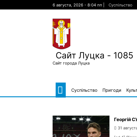
Skip
6 августа, 2026 - 8:04 пп
Суспільство
to
content
Сайт Луцка - 1085
Сайт города Луцка
Суспільство
Пригоди
Куль
Георгій 
31 август