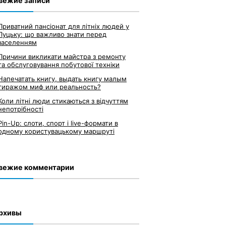
вежие записи
Приватний пансіонат для літніх людей у
Луцьку: що важливо знати перед
заселенням
Причини викликати майстра з ремонту
та обслуговування побутової техніки
Напечатать книгу, выдать книгу малым
тиражом миф или реальность?
Коли літні люди стикаються з відчуттям
непотрібності
Pin-Up: слоти, спорт і live-формати в
одному користувацькому маршруті
вежие комментарии
рхивы