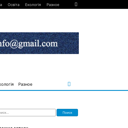
а
Освіта
Екологія
Разное
кологія
Разное
ти: