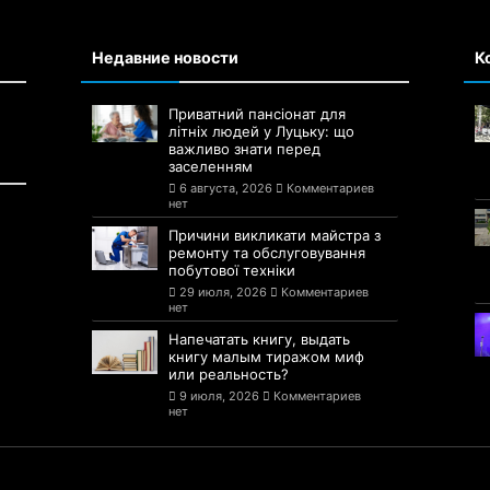
Недавние новости
К
Приватний пансіонат для
літніх людей у Луцьку: що
важливо знати перед
заселенням
6 августа, 2026
Комментариев
нет
Причини викликати майстра з
ремонту та обслуговування
побутової техніки
29 июля, 2026
Комментариев
нет
Напечатать книгу, выдать
книгу малым тиражом миф
или реальность?
9 июля, 2026
Комментариев
нет