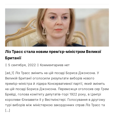
Ліз Трасс стала новим прем'єр-міністром Великої
Британії
5 сентября, 2022
Комментариев нет
[ad_1] Ліз Трасс змінить на цій посаді Бориса Джонсона. У
Великій Британії оголосили результати виборів нового
прем’єр-міністра й лідера Консервативної партії, який змінить
на цій посаді Бориса Джонсона. Переможця оголосив сер Грем
Брейді, голова комітету депутатів-торі 1922 року, в Центрі
королеви Єлизавети II у Вестмінстері. Голосування в другому
турі виборів між міністеркою закордонних справ Ліз Трасс та
[…]