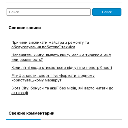
Найти:
Свежие записи
Причини викликати майстра з ремонту та
обслуговування побутової техніки
Напечатать книгу, выдать книгу малым тиражом миф
или реальность?
Коли літні люди стикаються з відчуттям непотрібності
Pin-Up: слоти, спорт і live-формати в одному
користувацькому маршруті
Slots City: бонуси та акції без міфів, які варто читати до
активації
Свежие комментарии