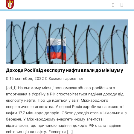
Skip
to
content
Доходи Росії від експорту нафти впали до мінімуму
15 сентября, 2022
Комментариев нет
[ad_1] На сьомому місяці повномасштабного російського
вторгнення в Україну в РФ спостерігається падіння доходу від
експорту нафти. Про це йдеться у звіті Міжнародного
енергетичного агентства. У серпні Росія заробила на експорті
нафти 17,7 мільярда доларів. Обсяг доходів став мінімальним з
березня. У Міжнародному енергетичному агентстві
відзначають, що причиною падіння доходів РФ стало падіння
світових цін на нафту. Експерти […]