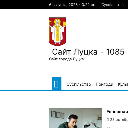
Skip
6 августа, 2026 - 3:22 пп
Суспільство
to
content
Сайт Луцка - 1085
Сайт города Луцка
Суспільство
Пригоди
Куль
Успешная 
23 октябр