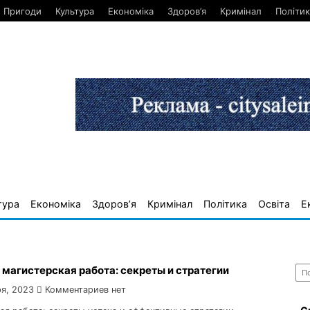
Пригоди
Культура
Економіка
Здоров’я
Кримінал
Політик
тура
Економіка
Здоров’я
Кримінал
Політика
Освіта
Е
Най
магистерская работа: секреты и стратегии
я, 2023
Комментариев нет