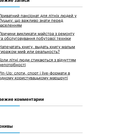
вежие записи
Приватний пансіонат для літніх людей у
Луцьку: що важливо знати перед
заселенням
Причини викликати майстра з ремонту
та обслуговування побутової техніки
Напечатать книгу, выдать книгу малым
тиражом миф или реальность?
Коли літні люди стикаються з відчуттям
непотрібності
Pin-Up: слоти, спорт і live-формати в
одному користувацькому маршруті
вежие комментарии
рхивы