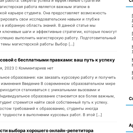
С
ая работа: секреты успеха и еффективные стратегии
агистерская работа является важным этапом в
кой карьере студента. Она предоставляет возможность
рировать свои исследовательские навыки и глубже
я в избранную область знаний. В данной статье мы
 ключевые шаги и эффективные стратегии, которые помогут
успешно выполнить магистерскую работу. Подготовительный
 темы магистерской работы Выбор […]
совой с бесплатными правками: ваш путь к успеху
я, 2023
Комментариев нет
ьное образование: как заказать курсовую работу и получить
 изменения Введение В современном образовательном мире
приходится сталкиваться с уникальными вызовами и
Индивидуальное образование становится все более важным,
С
тудент стремится найти свой собственный путь к успеху.
ростом требований к образованию, студенты иногда
 трудности в выполнении курсовых работ. В этой […]
А
сти выбора хорошего онлайн-репетитора