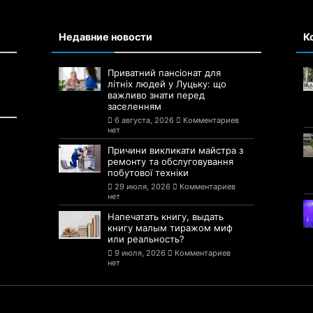
Недавние новости
К
Приватний пансіонат для
літніх людей у Луцьку: що
важливо знати перед
заселенням
6 августа, 2026
Комментариев
нет
Причини викликати майстра з
ремонту та обслуговування
побутової техніки
29 июля, 2026
Комментариев
нет
Напечатать книгу, выдать
книгу малым тиражом миф
или реальность?
9 июля, 2026
Комментариев
нет