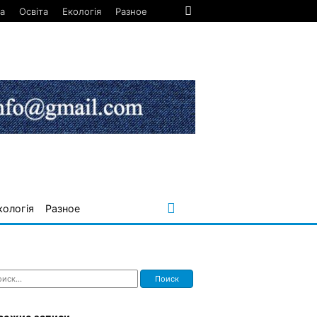
а
Освіта
Екологія
Разное
кологія
Разное
ти: