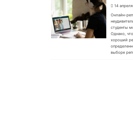
14 апреля
Онлайн-реп
неудивител
студенты м
Однако, чт
хороший ре
определенн
выборе реп