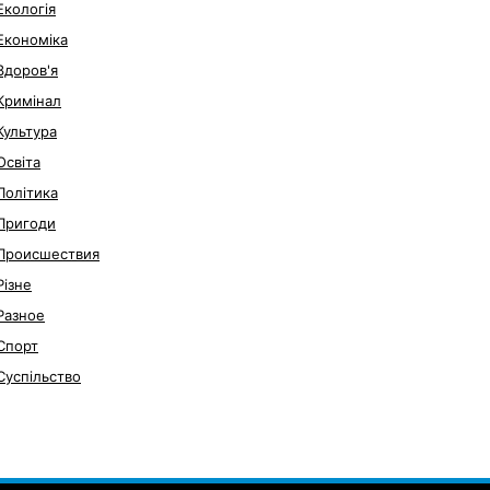
Екологія
Економіка
Здоров'я
Кримінал
Культура
Освіта
Політика
Пригоди
Происшествия
Різне
Разное
Спорт
Суспільство