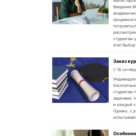
Магистерск
Введение М
академичес
продемонст
погрузитьс
рассмотрим
студентам 
этап Выбор
Заказ кур
18 октябр
Индивидуал
бесплатные
студентам 
задачами. 
и каждый с
Однако, с 
испытывают
Особенно