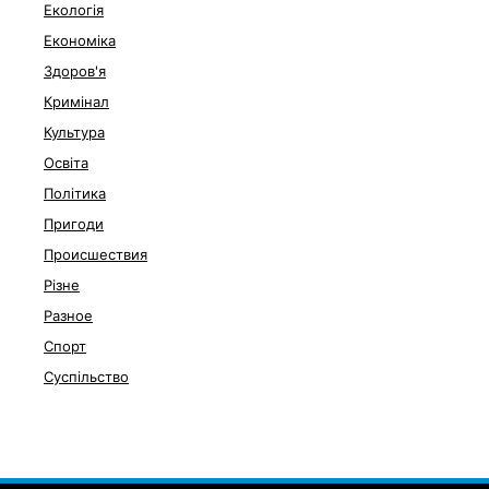
Екологія
Економіка
Здоров'я
Кримінал
Культура
Освіта
Політика
Пригоди
Происшествия
Різне
Разное
Спорт
Суспільство