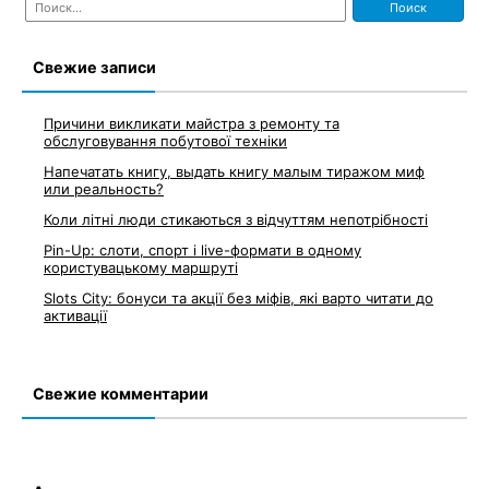
Свежие записи
Причини викликати майстра з ремонту та
обслуговування побутової техніки
Напечатать книгу, выдать книгу малым тиражом миф
или реальность?
Коли літні люди стикаються з відчуттям непотрібності
Pin-Up: слоти, спорт і live-формати в одному
користувацькому маршруті
Slots City: бонуси та акції без міфів, які варто читати до
активації
Свежие комментарии