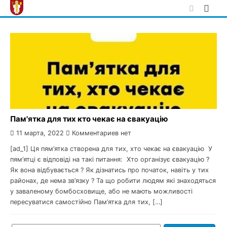
Skip
to
content
Пам'ятка для тих кто чекає на євакуацію
11 марта, 2022
Комментариев нет
[ad_1] Ця пям’ятка створена для тих, хто чекає на євакуацію У
пям’ятці є відповіді на такі питання: Хто організує євакуацію ?
Як вона відбувається ? Як дізнатись про початок, навіть у тих
районах, де нема зв’язку ? Та що робити людям які знаходяться
у заваленому бомбосховище, або не мають можливості
пересуватися самостійно Пам’ятка для тих, […]
Найти: