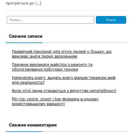
прогріється до […]
Найти:
Свежие записи
Приватний пансіонат для літніх людей у Луцьку: що
важливо знати перед заселенням
Причини викликати майстра з ремонту та
обслуговування побутової техніки
Напечатать книгу, выдать книгу малым тиражом миф
или реальность?
Коли літні люди стикаються з відчуттям непотрібності
Pin-Up: слоти, спорт і live-формати в одному
користувацькому маршруті
Свежие комментарии