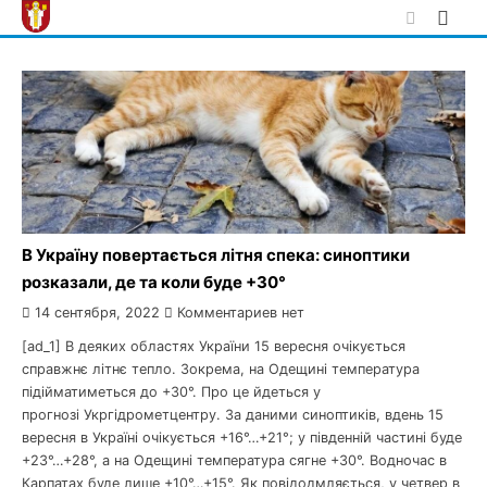
Skip
to
content
В Україну повертається літня спека: синоптики
розказали, де та коли буде +30°
14 сентября, 2022
Комментариев нет
[ad_1] В деяких областях України 15 вересня очікується
справжнє літнє тепло. Зокрема, на Одещині температура
підійматиметься до +30°. Про це йдеться у
прогнозі Укргідрометцентру. За даними синоптиків, вдень 15
вересня в Україні очікується +16°…+21°; у південній частині буде
+23°…+28°, а на Одещині температура сягне +30°. Водночас в
Карпатах буде лише +10°…+15°. Як повідодмляється, у четвер в