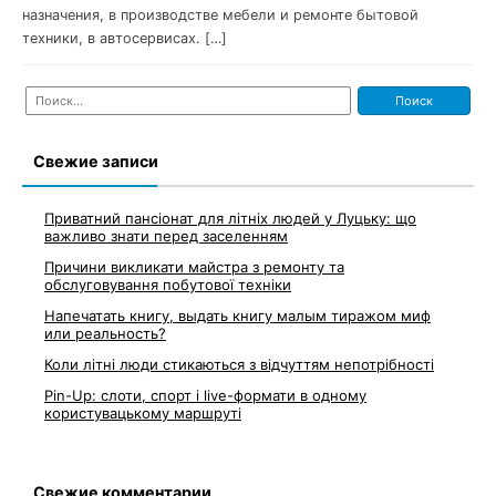
назначения, в производстве мебели и ремонте бытовой
техники, в автосервисах. […]
Найти:
Свежие записи
Приватний пансіонат для літніх людей у Луцьку: що
важливо знати перед заселенням
Причини викликати майстра з ремонту та
обслуговування побутової техніки
Напечатать книгу, выдать книгу малым тиражом миф
или реальность?
Коли літні люди стикаються з відчуттям непотрібності
Pin-Up: слоти, спорт і live-формати в одному
користувацькому маршруті
Свежие комментарии