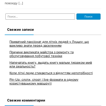
повсюду […]
Найти:
Свежие записи
Приватний пансіонат для літніх людей у Луцьку: що
важливо знати перед заселенням
Причини викликати майстра з ремонту та
обслуговування побутової техніки
Напечатать книгу, выдать книгу малым тиражом миф
или реальность?
Коли літні люди стикаються з відчуттям непотрібності
Pin-Up: слоти, спорт і live-формати в одному
користувацькому маршруті
Свежие комментарии