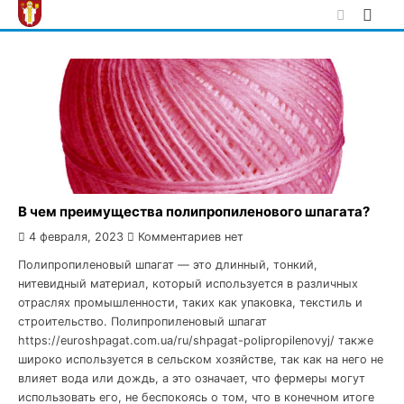
Skip
to
content
В чем преимущества полипропиленового шпагата?
4 февраля, 2023
Комментариев нет
Полипропиленовый шпагат — это длинный, тонкий,
нитевидный материал, который используется в различных
отраслях промышленности, таких как упаковка, текстиль и
строительство. Полипропиленовый шпагат
https://euroshpagat.com.ua/ru/shpagat-polipropilenovyj/ также
широко используется в сельском хозяйстве, так как на него не
влияет вода или дождь, а это означает, что фермеры могут
использовать его, не беспокоясь о том, что в конечном итоге