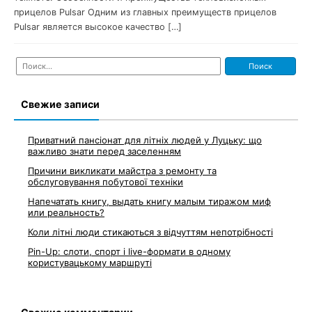
прицелов Pulsar Одним из главных преимуществ прицелов
Pulsar является высокое качество […]
Найти:
Свежие записи
Приватний пансіонат для літніх людей у Луцьку: що
важливо знати перед заселенням
Причини викликати майстра з ремонту та
обслуговування побутової техніки
Напечатать книгу, выдать книгу малым тиражом миф
или реальность?
Коли літні люди стикаються з відчуттям непотрібності
Pin-Up: слоти, спорт і live-формати в одному
користувацькому маршруті